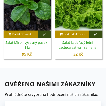
Přidat do košíku
Přidat do košíku
Salát Miro - výsevný pásek -
Salát kadeřavý letní -
1 ks
Lactuca sativa - semena -
450 ks
95 Kč
32 Kč
OVĚŘENO NAŠIMI ZÁKAZNÍKY
Prohlédněte si vybraná hodnocení našich zákazníků.