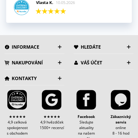
Vlasta K.
10.05.2026
INFORMACE
HLEDÁTE
NAKUPOVÁNÍ
VÁŠ ÚČET
KONTAKTY
★★★★★
★★★★★
Facebook
Zákaznický
4,9 celková
4,9 hvězdiček
Sledujte
servis
spokojenost
1500+ recenzí
aktuality
online
s obchodem
na našem
8 - 16 hod