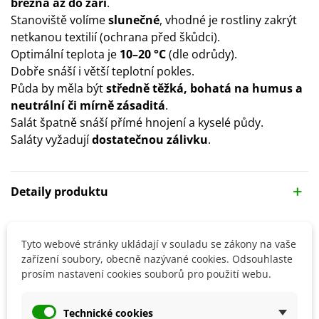
března až do září
.
Stanoviště volíme
slunečné
, vhodné je rostliny zakrýt
netkanou textilií (ochrana před škůdci).
Optimální teplota je
10–20 °C
(dle odrůdy).
Dobře snáší i větší teplotní pokles.
Půda by měla být
středně těžká, bohatá na humus a
neutrální či mírně zásaditá
.
Salát špatně snáší přímé hnojení a kyselé půdy.
Saláty vyžadují
dostatečnou zálivku
.
Detaily produktu
SOUVISEJÍCÍ PRODUKTY
Tyto webové stránky ukládají v souladu se zákony na vaše
zařízení soubory, obecně nazývané cookies. Odsouhlaste
prosím nastavení cookies souborů pro použití webu.
Technické cookies