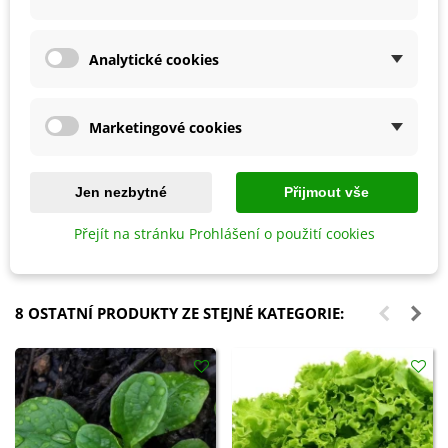
Analytické cookies
Marketingové cookies
Přidat do košíku
Přidat do košíku
Ptačí budka zelená Beach Hut
Hnojivo na zeleninu - BoPon -
Jen nezbytné
Přijmout vše
Curacao - 1 ks
500 ml
Přejít na stránku Prohlášení o použití cookies
438 Kč
93 Kč
8 OSTATNÍ PRODUKTY ZE STEJNÉ KATEGORIE: