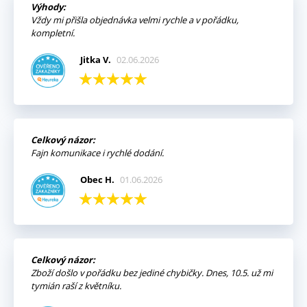
Výhody:
Vždy mi přišla objednávka velmi rychle a v pořádku,
kompletní.
Jitka V.
02.06.2026
Celkový názor:
Fajn komunikace i rychlé dodání.
Obec H.
01.06.2026
Celkový názor:
Zboží došlo v pořádku bez jediné chybičky. Dnes, 10.5. už mi
tymián raší z květníku.