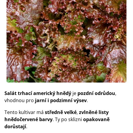
Salát trhací americký hnědý
je
pozdní odrůdou
,
vhodnou pro
jarní i podzimní výsev
.
Tento kultivar má
středně velké
,
zvlněné listy
hnědočervené barvy
. Ty po sklizni
opakovaně
dorůstají
.