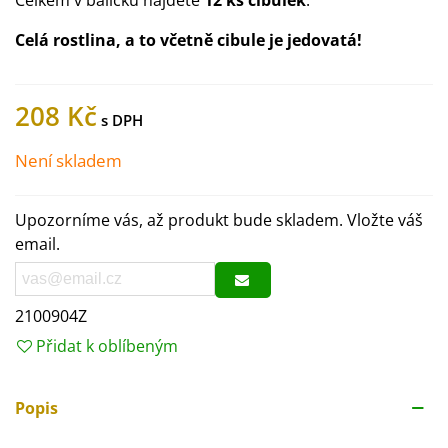
Celkem v balíčku najdete
12 ks cibulek
.
Celá rostlina, a to včetně cibule je jedovatá!
208 Kč
Není skladem
Upozorníme vás, až produkt bude skladem. Vložte váš
email.
2100904Z
Přidat k oblíbeným
Popis