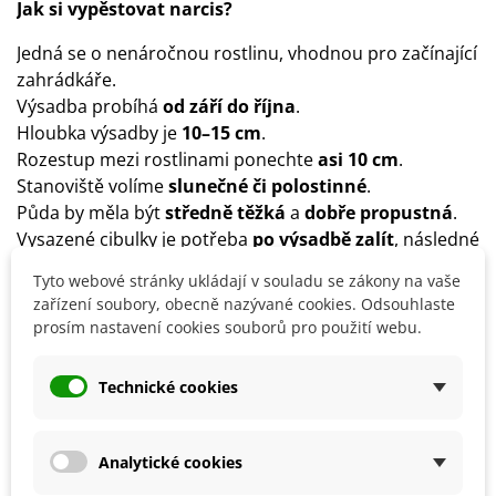
Jak si vypěstovat narcis?
Jedná se o nenáročnou rostlinu, vhodnou pro začínající
zahrádkáře.
Výsadba probíhá
od září do října
.
Hloubka výsadby je
10–15 cm
.
Rozestup mezi rostlinami ponechte
asi 10 cm
.
Stanoviště volíme
slunečné či polostinné
.
Půda by měla být
středně těžká
a
dobře propustná
.
Vysazené cibulky je potřeba
po výsadbě
zalít
, následné
přílišné zalévání není vhodné.
Tyto webové stránky ukládají v souladu se zákony na vaše
Stačí
jednou za čas vydatnější zálivka
.
zařízení soubory, obecně nazývané cookies. Odsouhlaste
Narcisy můžete přihnojovat v období
prosím nastavení cookies souborů pro použití webu.
růstu
vícesložkovým hnojivem
.
Je vhodné na zimu
zakrýt cibule slámou, chvojím či
Technické cookies
rašelinou
.
Narcisy lze nechat v přirozeném prostředí celoročně, je
ale možné je po zaschnutí listů a zatažení cibulek
Analytické cookies
vyjmout ze země a uchovat v chladné a dobře větrané