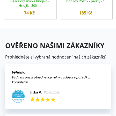
České organické hnojivo -
Hnojivo Rostík - pelety - 1 l
Hnojík - 300 ml
74 Kč
185 Kč
OVĚŘENO NAŠIMI ZÁKAZNÍKY
Prohlédněte si vybraná hodnocení našich zákazníků.
Výhody:
Vždy mi přišla objednávka velmi rychle a v pořádku,
kompletní.
Jitka V.
02.06.2026