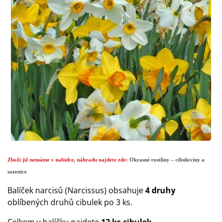
Zboží již nemáme v nabídce, náhradu najdete zde:
Okrasné rostliny – cibuloviny a
sazenice
Balíček narcisů (Narcissus) obsahuje
4 druhy
oblíbených druhů cibulek po 3 ks.