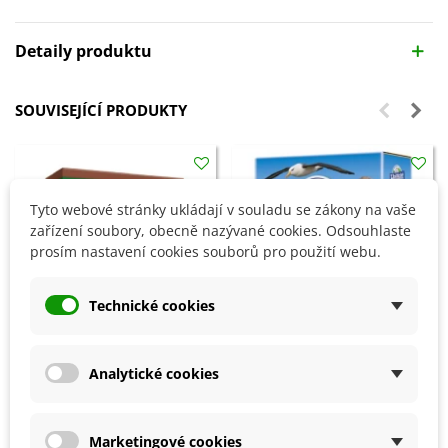
Detaily produktu
SOUVISEJÍCÍ PRODUKTY
Tyto webové stránky ukládají v souladu se zákony na vaše
zařízení soubory, obecně nazývané cookies. Odsouhlaste
prosím nastavení cookies souborů pro použití webu.
Technické cookies
Analytické cookies
Přidat do košíku
Přidat do košíku
Urychlovač kompostu - AgroBio
Hoštické guáno - granulované
- 500 g
BIO hnojivo - 1 kg
Marketingové cookies