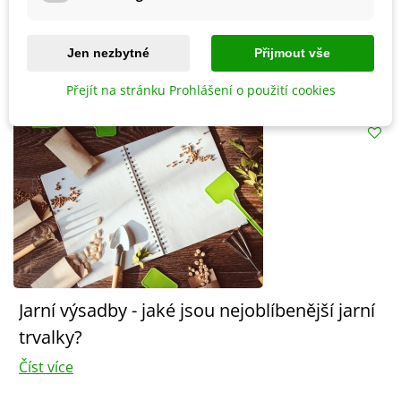
191 Kč
188 Kč
Jen nezbytné
Přijmout vše
PODOBNÉ ČLÁNKY
Přejít na stránku Prohlášení o použití cookies
Jarní výsadby - jaké jsou nejoblíbenější jarní
trvalky?
Číst více