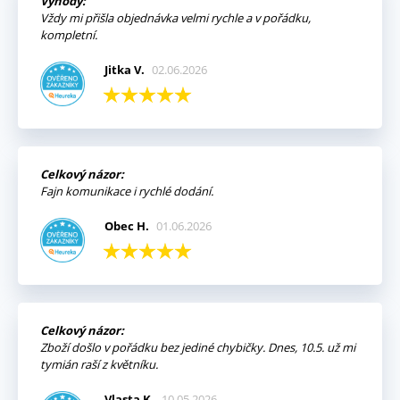
Výhody:
Vždy mi přišla objednávka velmi rychle a v pořádku,
kompletní.
Jitka V.
02.06.2026
Celkový názor:
Fajn komunikace i rychlé dodání.
Obec H.
01.06.2026
Celkový názor:
Zboží došlo v pořádku bez jediné chybičky. Dnes, 10.5. už mi
tymián raší z květníku.
Vlasta K.
10.05.2026