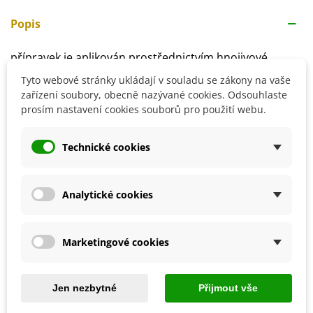
Popis
přípravek je aplikován prostřednictvím hnojivové
zálivky (1 - 2,5 ml na 1 litr vody)
Tyto webové stránky ukládají v souladu se zákony na vaše
hnojení pravidelně opakujeme
zařízení soubory, obecně nazývané cookies. Odsouhlaste
přesné dávkování a způsob použití naleznete na obalu
prosím nastavení cookies souborů pro použití webu.
přípravku
Technické cookies
Detaily produktu
Analytické cookies
SOUVISEJÍCÍ PRODUKTY
Marketingové cookies
Jen nezbytné
Přijmout vše