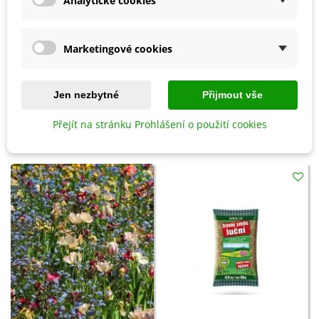
Analytické cookies
Přidat do košíku
Přidat do košíku
Marketingové cookies
Tráva pro králíky - Golden Line -
Tráva pro želvy - Golden Line -
travní směs - 15 g
travní směs - 15 g
86 Kč
80 Kč
Jen nezbytné
Přijmout vše
Přejít na stránku Prohlášení o použití cookies
8 OSTATNÍ PRODUKTY ZE STEJNÉ KATEGORIE: