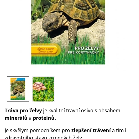
Tráva pro želvy
je
kvalitní travní osivo s obsahem
minerálů
a
proteinů.
Je skvělým pomocníkem pro
zlepšení trávení
a tím i
zdravotního stavu krmených želv.