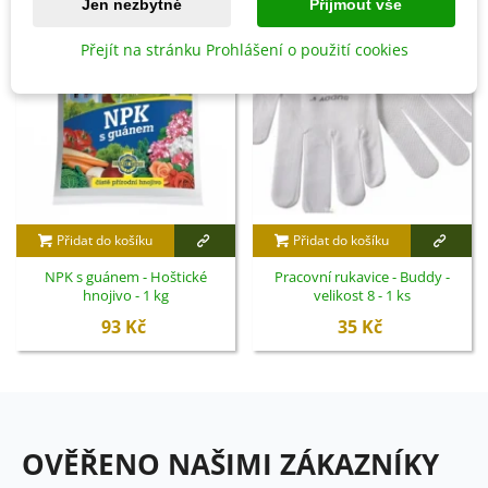
Jen nezbytné
Přijmout vše
Přejít na stránku Prohlášení o použití cookies
Přidat do košíku
Přidat do košíku
NPK s guánem - Hoštické
Pracovní rukavice - Buddy -
hnojivo - 1 kg
velikost 8 - 1 ks
93 Kč
35 Kč
OVĚŘENO NAŠIMI ZÁKAZNÍKY