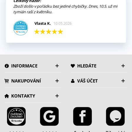
Celkový názor:
Zboží došlo v pořádku bez jediné chybičky. Dnes, 10.5. už mi
tymián raší z květníku.
Vlasta K.
10.05.2026
INFORMACE
HLEDÁTE
NAKUPOVÁNÍ
VÁŠ ÚČET
KONTAKTY