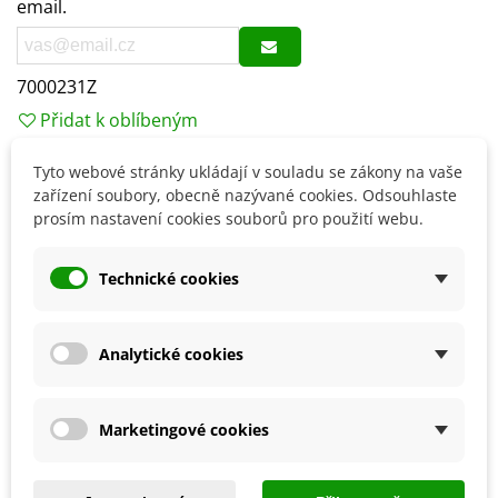
email.
7000231Z
Přidat k oblíbeným
Tyto webové stránky ukládají v souladu se zákony na vaše
Popis
zařízení soubory, obecně nazývané cookies. Odsouhlaste
prosím nastavení cookies souborů pro použití webu.
Velikost balení: 1 kg
Technické cookies
Vystačí na plochu cca 15 m2.
Analytické cookies
Detaily produktu
Marketingové cookies
SOUVISEJÍCÍ PRODUKTY