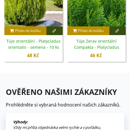
Přidat do košíku
Přidat do košíku
Túje orientální - Platycladus
Túje Zerav orientální
orientalis - semena - 10 ks
Compakta - Platycladus
orientalis - semena - 18 ks
48 Kč
46 Kč
OVĚŘENO NAŠIMI ZÁKAZNÍKY
Prohlédněte si vybraná hodnocení našich zákazníků.
Výhody:
Vždy mi přišla objednávka velmi rychle a v pořádku,