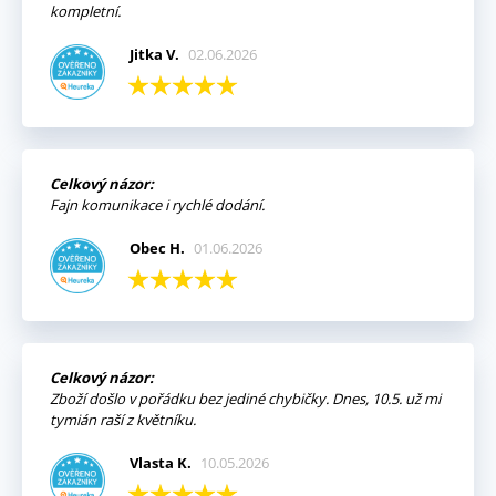
kompletní.
Jitka V.
02.06.2026
Celkový názor:
Fajn komunikace i rychlé dodání.
Obec H.
01.06.2026
Celkový názor:
Zboží došlo v pořádku bez jediné chybičky. Dnes, 10.5. už mi
tymián raší z květníku.
Vlasta K.
10.05.2026