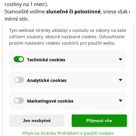
rostliny na 1 metr).
Stanoviště volíme
slunečné či polostinné
, snese však i
mírný stín.
Půda by měla být dobře
propustná, hlinitopísčitá
,
Tyto webové stránky ukládají v souladu se zákony na vaše
možný je i obsah vápníku v půdě.
zařízení soubory, obecně nazývané cookies. Odsouhlaste
Doporučujeme okolí rostliny
zasypat vrstvou mulče
.
prosím nastavení cookies souborů pro použití webu.
Od května do srpna přihnojujte rostlinu
každé 3 týdny
.
Technické cookies
Detaily produktu
Analytické cookies
SOUVISEJÍCÍ PRODUKTY
Marketingové cookies
Sleva
Jen nezbytné
Přijmout vše
Přejít na stránku Prohlášení o použití cookies