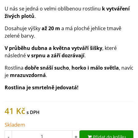
U nás se jedná o velmi oblíbenou rostlinu
k vytváření
živých plotů
.
Dosahuje výšky
až 20 m
a má ploché jehlice tmavě
zelené barvy.
V průběhu dubna a května vytváří šišky
, které
následné
v srpnu a září dozrávají
.
Rostlina
dobře snáší sucho
,
horko i málo světla
, navíc
je
mrazuvzdorná
.
Rostlina je smrtelně jedovatá!
41 Kč
Skladem
Přidat do košíku
-
+