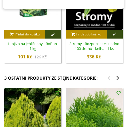
Přidat do košíku
Přidat do košíku
Hnojivo na jehličnany - BoPon -
Stromy - Rozpoznejte snadno
1 kg
100 druhů - kniha - 1 ks
101 Kč
336 Kč
126 Kč
3 OSTATNÍ PRODUKTY ZE STEJNÉ KATEGORIE: