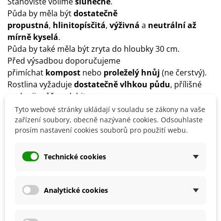
Stanoviště volíme
slunečné
.
Půda by měla být
dostatečně
propustná
,
hlinitopísčitá
,
výživná
a
neutrální až
mírně kyselá
.
Půda by také měla být zryta do hloubky 30 cm.
Před výsadbou doporučujeme
přimíchat
kompost
nebo
proleželý hnůj
(ne čerstvý).
Rostlina vyžaduje
dostatečně vlhkou půdu
, přílišné
sucho ji může oslabit.
Tyto webové stránky ukládají v souladu se zákony na vaše
Co dělat s tulipány po odkvětu?
zařízení soubory, obecně nazývané cookies. Odsouhlaste
prosím nastavení cookies souborů pro použití webu.
Odštípne se květní stonek a rostlina se nechá
zcela
zaschnout
.
Technické cookies
Cibulky se vyjmou z půdy, osuší se a
uskladní v
papírových sáčcích na suchém vzdušném místě
s
teplotou okolo 15–20 °C
.
Analytické cookies
Detaily produktu