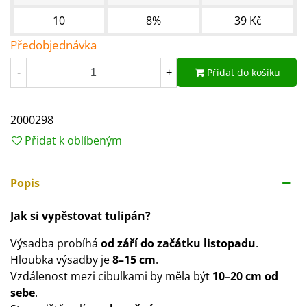
10
8%
39 Kč
Předobjednávka
Přidat do košíku
-
+
2000298
Přidat k oblíbeným
Popis
Jak si vypěstovat tulipán?
Výsadba probíhá
od září do
začátku listopadu
.
Hloubka výsadby je
8–15 cm
.
Vzdálenost mezi cibulkami by měla být
10–20 cm od
sebe
.