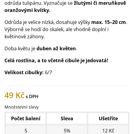
odrůda tulipánu. Vyznačuje se
žlutými či meruňkově
oranžovými kvítky.
Odrůda je velice nízká, dosahuje výšky
max. 15–20 cm
.
Výborně se hodí do skalek, ale vhodně doplní i
květinové záhony.
Doba květu je
duben až květen
.
Celá rostlina, a to včetně cibule je jedovatá!
Velikost cibulky:
6/7
49 Kč
Množstevní slevy
Počet balení
Sleva
Ušetříte
5
5%
12 Kč