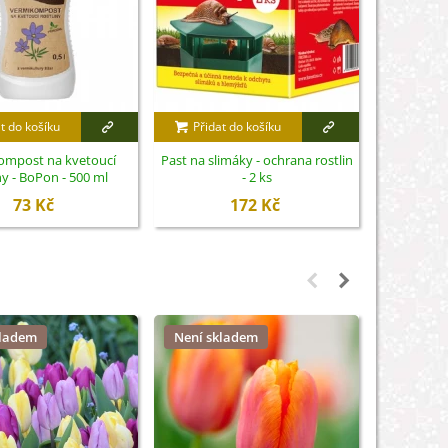
t do košíku
Přidat do košíku
Přidat
ompost na kvetoucí
Past na slimáky - ochrana rostlin
Biominerál
ny - BoPon - 500 ml
- 2 ks
trvalk
73 Kč
172 Kč
kladem
Není skladem
Není sk