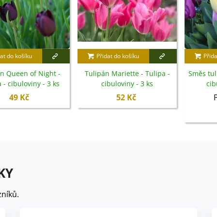
at do košíku
Přidat do košíku
Přida
n Queen of Night -
Tulipán Mariette - Tulipa -
Směs tul
 - cibuloviny - 3 ks
cibuloviny - 3 ks
cib
49 Kč
52 Kč
KY
níků.