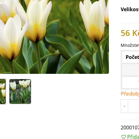
Velikos
56 K
Množstev
Počet
Předob
IO Ředkev bílá Laurin -
-
aphanus sativus - bio...
4 Kč
200010
IO Mangold duhový - Beta
Přid
ulgaris - bio semena...