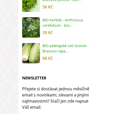
56 Kč
5
BIO Kerblík - Anthriscus
B
cerefolium - bio...
O
39 Kč
5
BIO pekingské zelí Granat -
B
Brassica rapa...
r
68 Kč
8
NEWSLETTER
Přejete si dostávat jednou měsíčně
email s novinkami, slevami a jinými
zajímavostmi? Stačí jen zde napsat
Váš email.