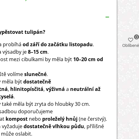
vypěstovat tulipán?
0
a probíhá
od září do
začátku listopadu
.
Oblíbené
 výsadby je
8–15 cm
.
ost mezi cibulkami by měla být
10–20 cm od
ště volíme
slunečné
.
 měla být
dostatečně
tná
,
hlinitopísčitá
,
výživná
a
neutrální až
kyselá
.
 také měla být zryta do hloubky 30 cm.
ýsadbou doporučujeme
hat
kompost
nebo
proleželý hnůj
(ne čerstvý).
a vyžaduje
dostatečně vlhkou půdu
, přílišné
i může oslabit.