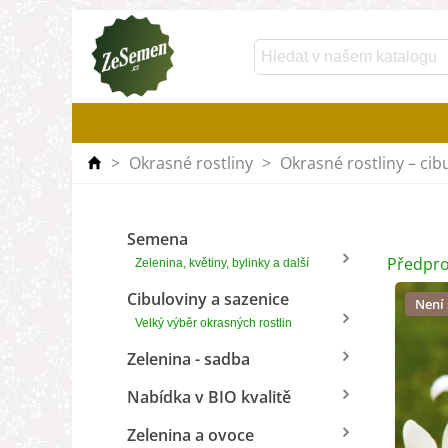
>
Okrasné rostliny
>
Okrasné rostliny – cib
Semena
Předpro
Zelenina, květiny, bylinky a další
Cibuloviny a sazenice
Není
Velký výběr okrasných rostlin
Zelenina - sadba
Nabídka v BIO kvalitě
Zelenina a ovoce