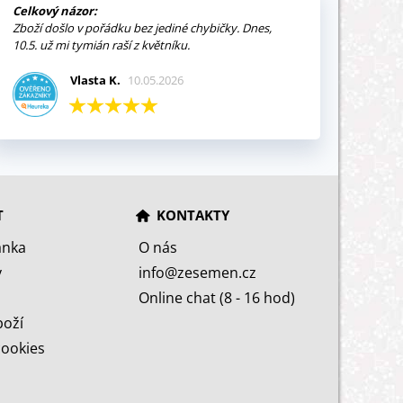
Celkový názor:
Zboží došlo v pořádku bez jediné chybičky. Dnes,
10.5. už mi tymián raší z květníku.
Vlasta K.
10.05.2026
T
KONTAKTY
ánka
O nás
y
info@zesemen.cz
Online chat (8 - 16 hod)
boží
cookies