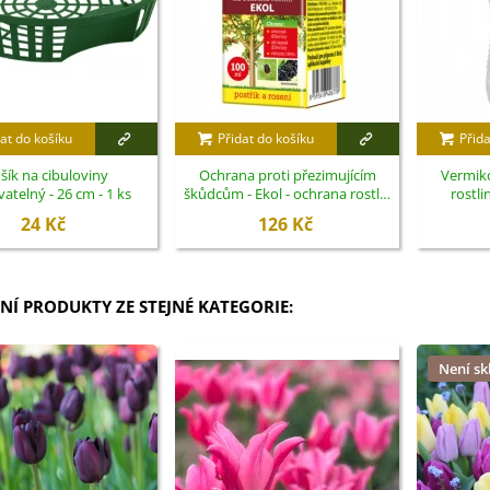
at do košíku
Přidat do košíku
Přida
šík na cibuloviny
Ochrana proti přezimujícím
Vermik
atelný - 26 cm - 1 ks
škůdcům - Ekol - ochrana rostlin
rostli
- 100 ml
24 Kč
126 Kč
NÍ PRODUKTY ZE STEJNÉ KATEGORIE:
Není s