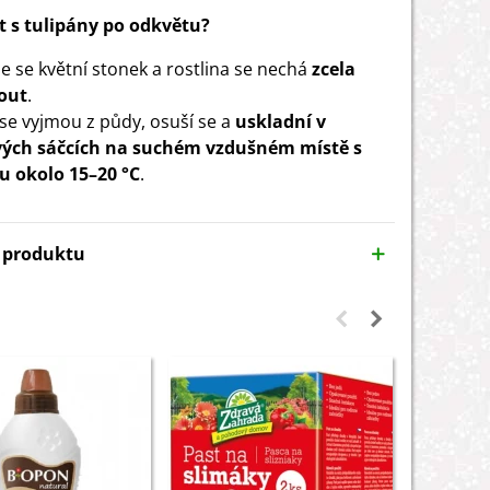
t s tulipány po odkvětu?
e se květní stonek a rostlina se nechá
zcela
out
.
 se vyjmou z půdy, osuší se a
uskladní v
vých sáčcích na suchém vzdušném místě
s
u okolo 15–20 °C
.
y produktu