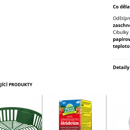
Co děla
Odštípn
zaschn
Cibulky
papíro
teploto
Detail
JÍCÍ PRODUKTY