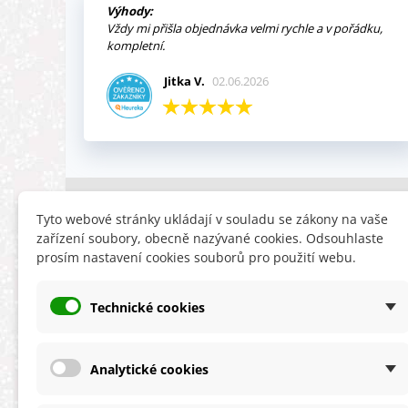
Výhody:
Vždy mi přišla objednávka velmi rychle a v pořádku,
kompletní.
Jitka V.
02.06.2026
INFORMACE
HLEDÁTE
Tyto webové stránky ukládají v souladu se zákony na vaše
zařízení soubory, obecně nazývané cookies. Odsouhlaste
Obchodní podmínky
Slevy
prosím nastavení cookies souborů pro použití webu.
Reklamační řád
Novinky
Ochrana osobních údajů
Nyní doporuču
Technické cookies
Cookies
Mapa stránek
ÚKZÚZ info a odkazy
Analytické cookies