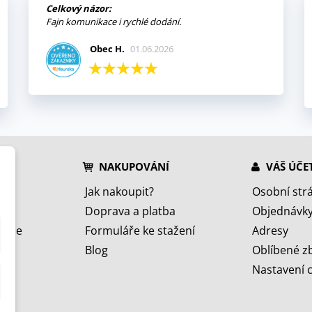
Celkový názor:
Fajn komunikace i rychlé dodání.
Obec H.
01.06.2026
NAKUPOVÁNÍ
VÁŠ ÚČE
Jak nakoupit?
Osobní str
Doprava a platba
Objednávk
jeme
Formuláře ke stažení
Adresy
Blog
Oblíbené z
Nastavení 