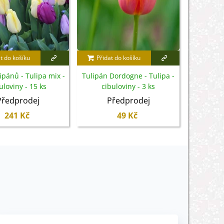
t do košíku
Přidat do košíku
Přidat
ipánů - Tulipa mix -
Tulipán Dordogne - Tulipa -
Tulipá
uloviny - 15 ks
cibuloviny - 3 ks
Tulipa -
Předprodej
Předprodej
P
241 Kč
49 Kč