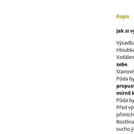
3 Kč
Popis
IO Bazalka pravá červená -
cimum basilicum -...
Jak si 
6 Kč
Výsadb
Hloubka
IO Stévie sladká - Stevia
Vzdálen
ebaudiana - bio...
sebe
.
4 Kč
Stanovi
Půda by
propus
mírně 
Půda by
Před v
přimíc
Rostlin
sucho j