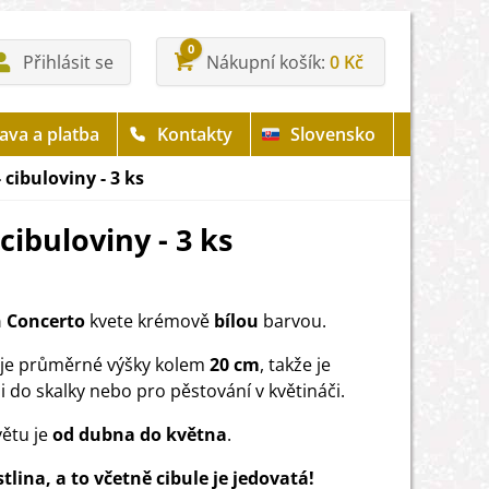
0
Přihlásit se
Nákupní košík
0 Kč
ava a platba
Kontakty
Slovensko
 cibuloviny - 3 ks
cibuloviny - 3 ks
n Concerto
kvete krémově
bílou
barvou.
je průměrné výšky kolem
20 cm
, takže je
i do skalky nebo pro pěstování v květináči.
ětu je
od dubna do května
.
stlina, a to včetně cibule je jedovatá!