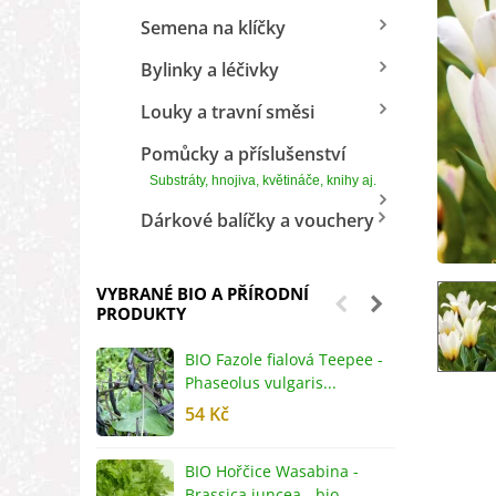
Semena na klíčky
Bylinky a léčivky
Louky a travní směsi
Pomůcky a příslušenství
Substráty, hnojiva, květináče, knihy aj.
Dárkové balíčky a vouchery
VYBRANÉ BIO A PŘÍRODNÍ
PRODUKTY
BIO Fazole fialová Teepee -
B
Phaseolus vulgaris...
R
54 Kč
5
BIO Hořčice Wasabina -
B
Brassica juncea - bio...
v