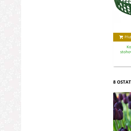
Přid
Ko
stohov
8 OSTAT