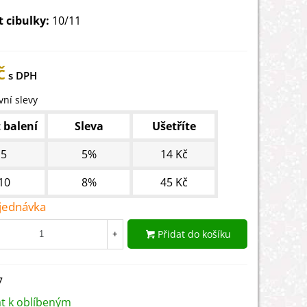
t cibulky:
10/11
č
ní slevy
 balení
Sleva
Ušetříte
5
5%
14 Kč
10
8%
45 Kč
jednávka
Přidat do košíku
+
7
at k oblíbeným