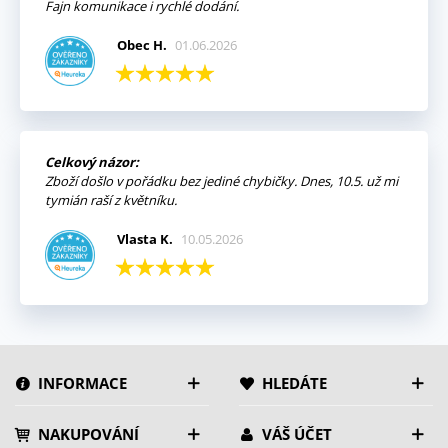
Fajn komunikace i rychlé dodání.
Obec H.
01.06.2026
Celkový názor:
Zboží došlo v pořádku bez jediné chybičky. Dnes, 10.5. už mi
tymián raší z květníku.
Vlasta K.
10.05.2026
INFORMACE
HLEDÁTE
NAKUPOVÁNÍ
VÁŠ ÚČET