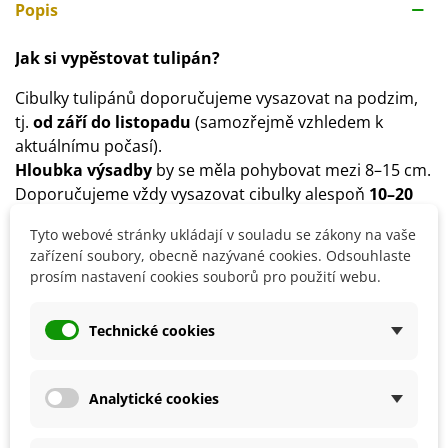
Popis
Jak si vypěstovat tulipán?
Cibulky tulipánů doporučujeme vysazovat na podzim,
tj.
od září do listopadu
(samozřejmě vzhledem k
aktuálnímu počasí).
Hloubka výsadby
by se měla pohybovat mezi 8–15 cm.
Doporučujeme vždy vysazovat cibulky alespoň
10–20
cm od sebe
.
Tyto webové stránky ukládají v souladu se zákony na vaše
Stanoviště
pro tulipány zvolíme slunečné či
zařízení soubory, obecně nazývané cookies. Odsouhlaste
polostinné.
prosím nastavení cookies souborů pro použití webu.
Substrát
by měl být výživný, s pH 6–7, hlinitopísčitý.
Co dělat s tulipány po odkvětu?
Technické cookies
Cibulky doporučujeme vyjmout z půdy
v červnu
.
Cibulky očistíme a poté uložíme do místnosti
s
Analytické cookies
teplotou kolem 15 °C
. Teplota by neměla příliš kolísat.