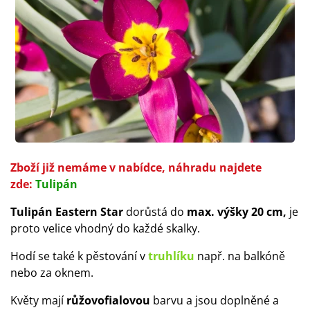
Zboží již nemáme v nabídce, náhradu najdete
zde:
Tulipán
Tulipán Eastern Star
dorůstá do
max. výšky 20 cm,
je
proto velice vhodný do každé skalky.
Hodí se také k pěstování v
truhlíku
např. na balkóně
nebo za oknem.
Květy mají
růžovofialovou
barvu a jsou doplněné a