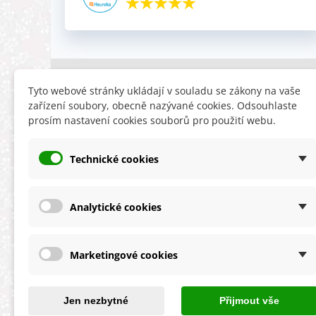
INFORMACE
HLEDÁTE
Tyto webové stránky ukládají v souladu se zákony na vaše
zařízení soubory, obecně nazývané cookies. Odsouhlaste
Obchodní podmínky
Slevy
prosím nastavení cookies souborů pro použití webu.
Reklamační řád
Novinky
Ochrana osobních údajů
Nyní doporuču
Technické cookies
Cookies
Mapa stránek
ÚKZÚZ info a odkazy
Analytické cookies
Marketingové cookies
★★★★★
4,9 celková spokojenost
s obchodem
Jen nezbytné
Přijmout vše