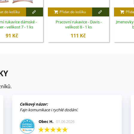
at do košíku
Přidat do košíku
Přida
ní rukavice dámské -
Pracovní rukavice - Davis -
Jmenovky 
r - velikost 7 - 1 ks
velikost 8 - 1 ks
b
91 Kč
111 Kč
KY
níků.
Celkový názor:
Fajn komunikace i rychlé dodání.
Obec H.
01.06.2026