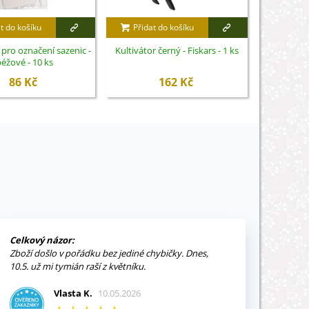
t do košíku
Přidat do košíku
Přidat
pro označení sazenic -
Kultivátor černý - Fiskars - 1 ks
Rozprašova
éžové - 10 ks
7
86 Kč
162 Kč
Celkový názor:
Zboží došlo v pořádku bez jediné chybičky. Dnes,
10.5. už mi tymián raší z květníku.
Vlasta K.
10.05.2026