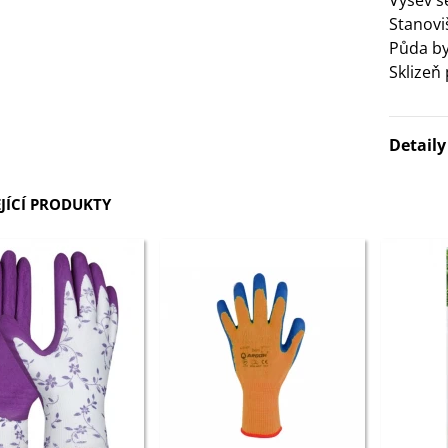
Výsev 
Stanovi
3 Kč
Půda by
Sklizeň
IO Bazalka pravá červená -
cimum basilicum -...
6 Kč
Detail
IO Stévie sladká - Stevia
ebaudiana - bio...
JÍCÍ PRODUKTY
4 Kč