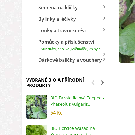
Semena na klíčky
Bylinky a léčivky
Louky a travní směsi
Pomůcky a příslušenství
Substráty, hnojiva, květináče, knihy aj.
Dárkové balíčky a vouchery
VYBRANÉ BIO A PŘÍRODNÍ
PRODUKTY
BIO Fazole fialová Teepee -
B
Phaseolus vulgaris...
R
54 Kč
5
BIO Hořčice Wasabina -
B
Brassica juncea - bio...
v