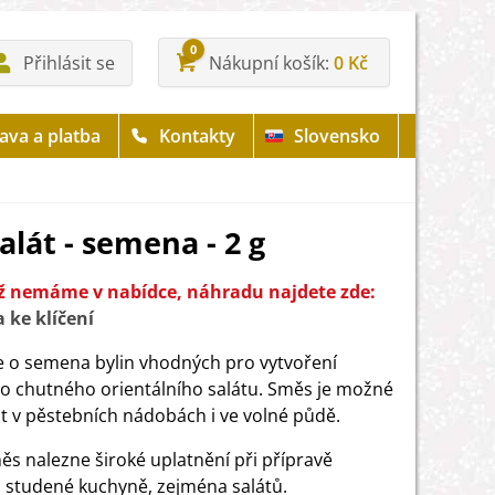
0
Přihlásit se
Nákupní košík
0 Kč
ava a platba
Kontakty
Slovensko
alát - semena - 2 g
iž nemáme v nabídce, náhradu najdete zde:
 ke klíčení
e o semena bylin vhodných pro vytvoření
ho chutného orientálního salátu. Směs je možné
t v pěstebních nádobách i ve volné půdě.
ěs nalezne široké uplatnění při přípravě
studené kuchyně, zejména salátů.