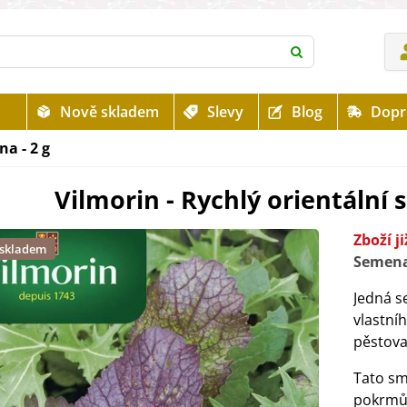
Nově skladem
Slevy
Blog
Dopr
na - 2 g
Vilmorin - Rychlý orientální s
Zboží j
 skladem
Semena
Jedná s
vlastní
pěstova
Tato sm
pokrmů 