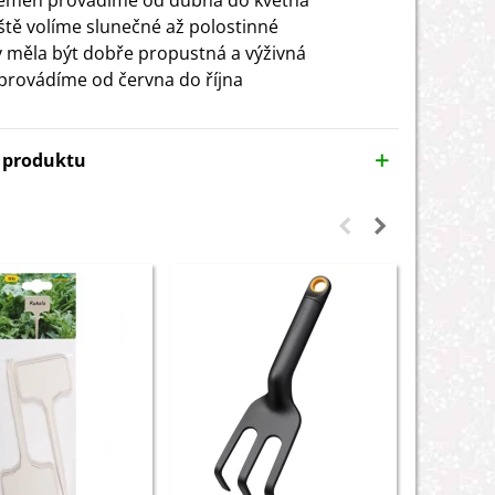
semen provádíme od dubna do května
ště volíme slunečné až polostinné
 měla být dobře propustná a výživná
 provádíme od června do října
y produktu