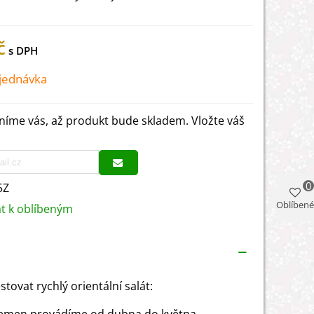
č
jednávka
íme vás, až produkt bude skladem. Vložte váš
0
5Z
Oblíbené
at k oblíbeným
stovat rychlý orientální salát: