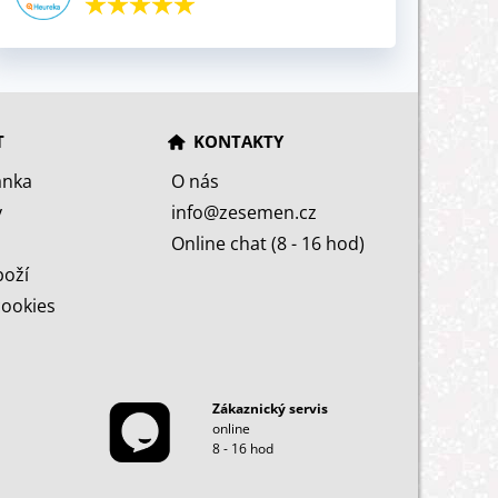
T
KONTAKTY
ánka
O nás
y
info@zesemen.cz
Online chat (8 - 16 hod)
boží
cookies
Zákaznický servis
online
8 - 16 hod