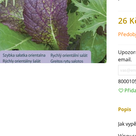
26 K
Předob
Upozorn
email.
800010
Přid
IO Ředkev bílá Laurin -
aphanus sativus - bio...
Popis
4 Kč
Jak vypě
IO Mangold duhový - Beta
ulgaris - bio semena...