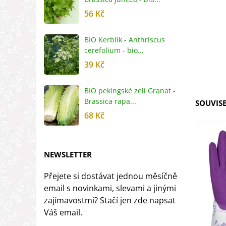
56 Kč
5
BIO Kerblík - Anthriscus
B
cerefolium - bio...
O
39 Kč
5
BIO pekingské zelí Granat -
B
Brassica rapa...
r
SOUVISE
68 Kč
8
NEWSLETTER
Přejete si dostávat jednou měsíčně
email s novinkami, slevami a jinými
zajímavostmi? Stačí jen zde napsat
Váš email.