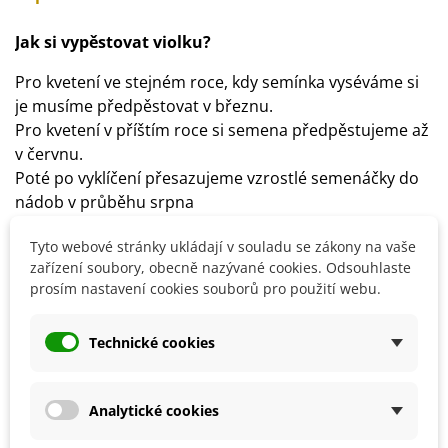
Jak si vypěstovat violku?
Pro kvetení ve stejném roce, kdy semínka vyséváme si
je musíme předpěstovat v březnu.
Pro kvetení v příštím roce si semena předpěstujeme až
v červnu.
Poté po vyklíčení přesazujeme vzrostlé semenáčky do
nádob v průběhu srpna
Ven na konečné stanoviště je přesouváme v příštím
Tyto webové stránky ukládají v souladu se zákony na vaše
roce v dubnu nebo květnu.
zařízení soubory, obecně nazývané cookies. Odsouhlaste
Semena vyséváme na substrát a lehce zahrneme
prosím nastavení cookies souborů pro použití webu.
zeminou.
Semínka klíčí přibližně 1 - 2 týdny.
Technické cookies
Ideální teplota ke klíčení je 16 - 20°C.
Stanoviště volíme slunečné nebo polostinné s
rozptýleným světlem.
Analytické cookies
Substrát dopřejeme rostlině propustný, humózní.
Pravidelně zaléváme a hnojíme.