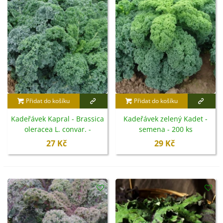
Jakmile zelenina vykvete, je čas ji vytáhnout ze země a
zlikvidovat.
Kadeřávek lze přidávat do polévek, udělat z něho pyré
či konzumovat syrový, např. v salátech. Jako všechny
košťálové zeleniny obsahuje také látky, které mohou
přispět k prevenci proti tvorbě rakoviny, má výborné
antioxidační účinky
a
obsahuje velké množství
vlákniny
,
minerálů
,
kyseliny listové
a
vitamínů B a
Přidat do košíku
Přidat do košíku
C
.
Kadeřávek Kapral - Brassica
Kadeřávek zelený Kadet -
oleracea L. convar. -
semena - 200 ks
semena - 300 ks
27 Kč
29 Kč