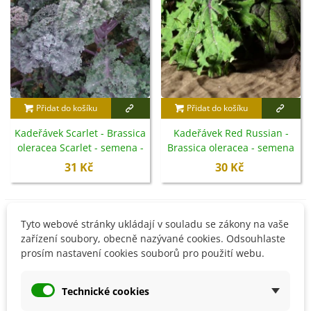
Přidat do košíku
Přidat do košíku
Kadeřávek Scarlet - Brassica
Kadeřávek Red Russian -
oleracea Scarlet - semena -
Brassica oleracea - semena
150 ks
- 150 ks
31 Kč
30 Kč
Tyto webové stránky ukládají v souladu se zákony na vaše
Není skladem
Není skladem
zařízení soubory, obecně nazývané cookies. Odsouhlaste
prosím nastavení cookies souborů pro použití webu.
Technické cookies