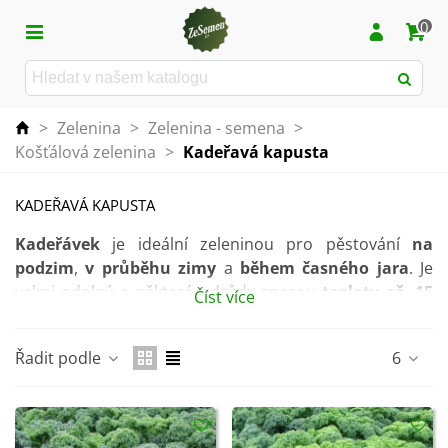
0
>
Zelenina
>
Zelenina - semena
>
Košťálová zelenina
>
Kadeřavá kapusta
KADEŘAVÁ KAPUSTA
Kadeřávek
je ideální zeleninou pro pěstování
na
podzim
,
v průběhu zimy
a
během časného jara
. Je
velmi odolný a některé odrůdy snesou
teploty
až -15
Číst více
°C
.
Kadeřávek se od běžného
zelí
odlišuje především
Řadit podle
6
vlněním listů, které může být od jemně zvlněných
plochých listů až po listy skutečně kudrnaté. Listy
odřezáváme pravidelně během zimy až do května.