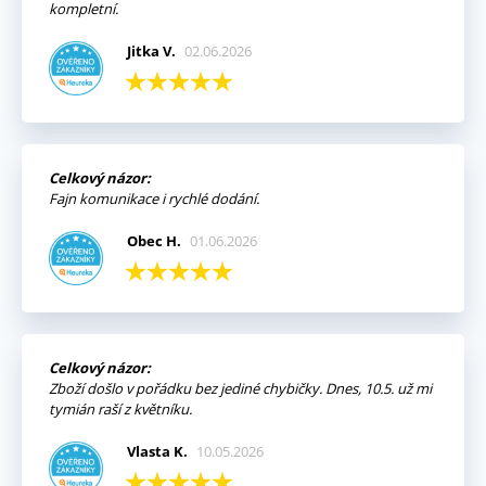
kompletní.
Jitka V.
02.06.2026
Celkový názor:
Fajn komunikace i rychlé dodání.
Obec H.
01.06.2026
Celkový názor:
Zboží došlo v pořádku bez jediné chybičky. Dnes, 10.5. už mi
tymián raší z květníku.
Vlasta K.
10.05.2026