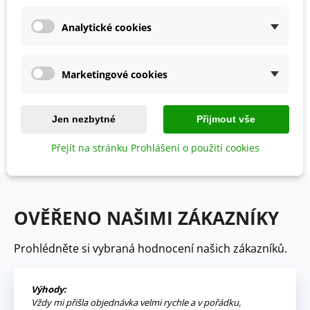
Analytické cookies
Marketingové cookies
BIO Kadeřávek
Kadeřávek Lerchenzungen -
Lerchenzungen - Brassica
Brassica oleracea L. -
oleracea L. - bio semena -
semena - 150 ks
43 Kč
32 Kč
Jen nezbytné
Přijmout vše
50 ks
Přejít na stránku Prohlášení o použití cookies
Zobrazení 1-6 z 6 položek
OVĚŘENO NAŠIMI ZÁKAZNÍKY
Prohlédněte si vybraná hodnocení našich zákazníků.
Výhody:
Vždy mi přišla objednávka velmi rychle a v pořádku,