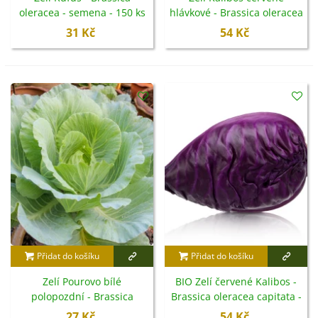
oleracea - semena - 150 ks
hlávkové - Brassica oleracea
- semena - 0,5 g
31 Kč
54 Kč
Přidat do košíku
Přidat do košíku
Zelí Pourovo bílé
BIO Zelí červené Kalibos -
polopozdní - Brassica
Brassica oleracea capitata -
oleracea - semena - 200 ks
bio semena - 30 ks
27 Kč
54 Kč