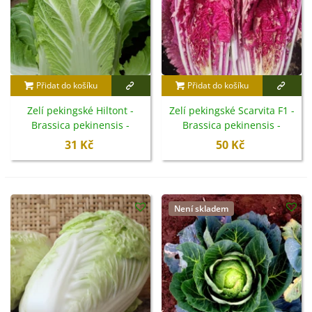
Přidat do košíku
Přidat do košíku
Zelí pekingské Hiltont -
Zelí pekingské Scarvita F1 -
Brassica pekinensis -
Brassica pekinensis -
semena - 100 ks
semena - 10 ks
31 Kč
50 Kč
Není skladem