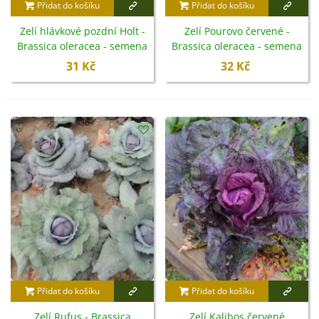
Přidat do košíku
Přidat do košíku
Zelí hlávkové pozdní Holt -
Zelí Pourovo červené -
Brassica oleracea - semena
Brassica oleracea - semena
- 200 ks
- 200 ks
31 Kč
32 Kč
Přidat do košíku
Přidat do košíku
Zelí Rufus - Brassica
Zelí Kalibos červené