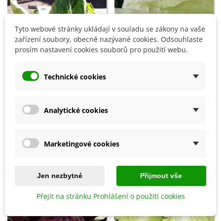
Tyto webové stránky ukládají v souladu se zákony na vaše
zařízení soubory, obecně nazývané cookies. Odsouhlaste
prosím nastavení cookies souborů pro použití webu.
Technické cookies
Přidat do košíku
Přidat do košíku
Analytické cookies
BIO Zelí bílé Eersteling -
Zelí bílé Filderkraut -
Brassica oleracea - bio
Brassica oleracea - semena
Marketingové cookies
semena - 20 ks
- 150 ks
55 Kč
35 Kč
Jen nezbytné
Přijmout vše
Přejít na stránku Prohlášení o použití cookies