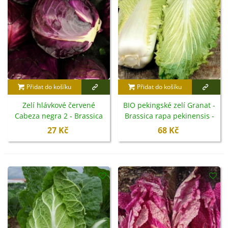
Přidat do košíku
Přidat do košíku
Zelí hlávkové červené
BIO pekingské zelí Granat -
Cabeza negra 2 - Brassica
Brassica rapa pekinensis -
oleracea - semena - 200 ks
bio semena - 100 ks
27 Kč
68 Kč