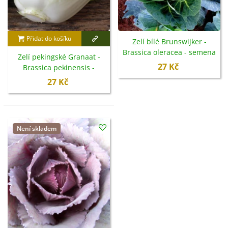
Přidat do košíku
Zelí bílé Brunswijker -
Brassica oleracea - semena
Zelí pekingské Granaat -
- 150 ks
27 Kč
Brassica pekinensis -
semena - 200 ks
27 Kč
Není skladem