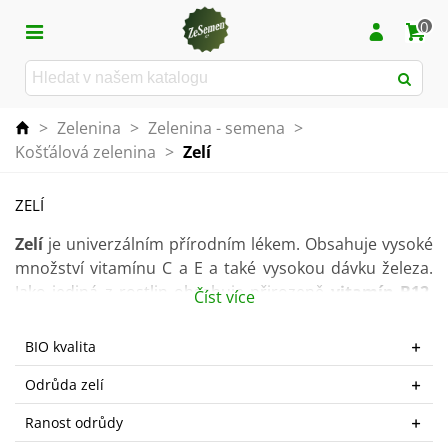
0
>
Zelenina
>
Zelenina - semena
>
Košťálová zelenina
>
Zelí
ZELÍ
Zelí
je univerzálním přírodním lékem. Obsahuje vysoké
množství vitamínu C a E a také vysokou dávku železa.
Jako jediná z rostlin obsahuje přirozeně
vitamín B12
,
Číst více
takže může sloužit jako náhražka masa v jídelníčku a
proto je důležitá zejména pro vegetariány.
BIO kvalita
Zelí je košťálová zelenina
velmi
odolná proti mrazu
.
Odrůda zelí
Její
pěstování není náročné
, ale existují odlišnosti a
Ranost odrůdy
specifika, která je třeba dodržet.