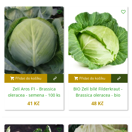
Přidat do košíku
Přidat do košíku
Zelí Aros F1 - Brassica
BIO Zelí bílé Filderkraut -
oleracea - semena - 100 ks
Brassica oleracea - bio
semena - 50 ks
41 Kč
48 Kč