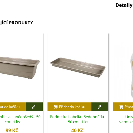
Detail
JÍCÍ PRODUKTY
at do košíku
Přidat do košíku
Přida
Lobelia - hnědošedý - 50
Podmiska Lobelia - šedohnědá -
Univ
cm - 1 ks
50 cm - 1 ks
vermik
99 Kč
46 Kč