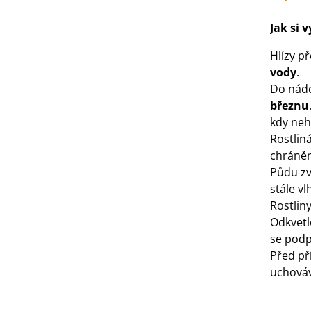
3 Kč
Jak si 
IO Bazalka pravá červená -
Hlízy 
cimum basilicum -...
vody
.
6 Kč
Do nádo
březnu
kdy neh
IO Stévie sladká - Stevia
Rostlin
ebaudiana - bio...
chráněn
4 Kč
Půdu z
stále v
Rostlin
Odkvetl
se podp
Před př
uchováv