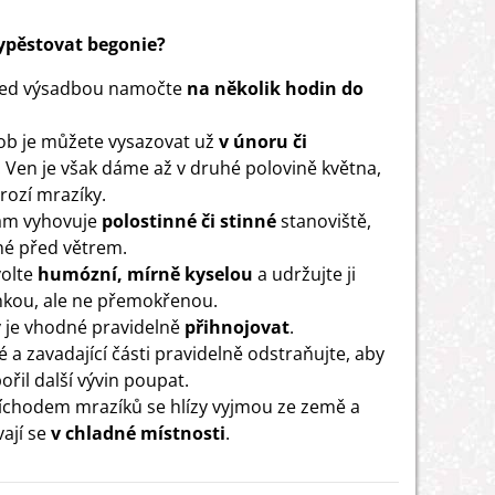
vypěstovat begonie?
před výsadbou namočte
na několik hodin do
b je můžete vysazovat už
v únoru či
. Ven je však dáme až v druhé polovině května,
rozí mrazíky.
ám vyhovuje
polostinné či stinné
stanoviště,
é před větrem.
volte
humózní, mírně kyselou
a udržujte ji
lhkou, ale ne přemokřenou.
y je vhodné pravidelně
přihnojovat
.
é a zavadající části pravidelně odstraňujte, aby
ořil další vývin poupat.
íchodem mrazíků se hlízy vyjmou ze země a
ají se
v chladné místnosti
.