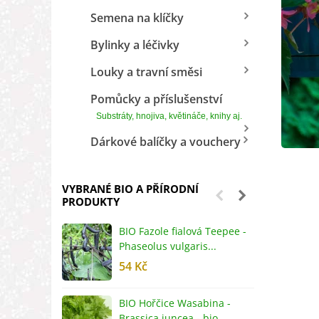
Semena na klíčky
Bylinky a léčivky
Louky a travní směsi
Pomůcky a příslušenství
Substráty, hnojiva, květináče, knihy aj.
Dárkové balíčky a vouchery
VYBRANÉ BIO A PŘÍRODNÍ
PRODUKTY
BIO Fazole fialová Teepee -
B
Phaseolus vulgaris...
R
54 Kč
5
BIO Hořčice Wasabina -
B
Brassica juncea - bio...
v