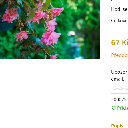
Hodí se
Celkově
67 K
Předob
Upozorn
email.
IO Ředkev bílá Laurin -
aphanus sativus - bio...
200025
4 Kč
Přid
IO Mangold duhový - Beta
Popis
ulgaris - bio semena...