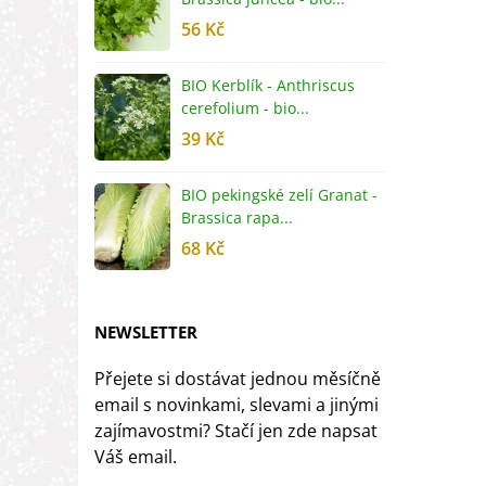
56 Kč
5
BIO Kerblík - Anthriscus
B
cerefolium - bio...
O
39 Kč
5
BIO pekingské zelí Granat -
B
Brassica rapa...
r
68 Kč
8
NEWSLETTER
Přejete si dostávat jednou měsíčně
email s novinkami, slevami a jinými
zajímavostmi? Stačí jen zde napsat
Váš email.