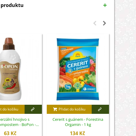
y produktu
t do košíku
Přidat do košíku
Přidat
erzální hnojivo s
Cererit s guánem - Forestina
Mospila
ompostem - BoPon -
Orgamin - 1 kg
mo
500 ml
63 Kč
134 Kč