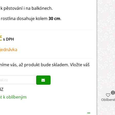
 k pěstování i na balkónech.
 rostlina dosahuje kolem
30 cm
.
č
jednávka
íme vás, až produkt bude skladem. Vložte váš
4Z
0
at k oblíbeným
Oblíbené