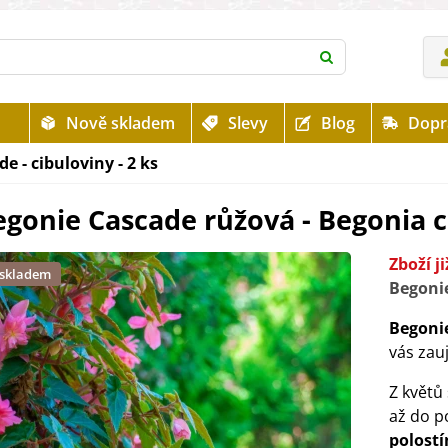
Nově skladem
Slevy
Blog
Dopr
 - cibuloviny - 2 ks
gonie Cascade růžová - Begonia ca
Zboží j
 skladem
Begoni
Begoni
vás za
Z květů 
až do p
polost