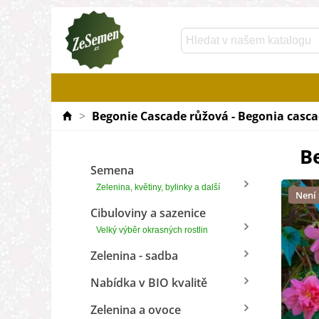
>
Begonie Cascade růžová - Begonia cascade
Be
Semena
Zelenina, květiny, bylinky a další
Není
Cibuloviny a sazenice
Velký výběr okrasných rostlin
Zelenina - sadba
Nabídka v BIO kvalitě
Zelenina a ovoce