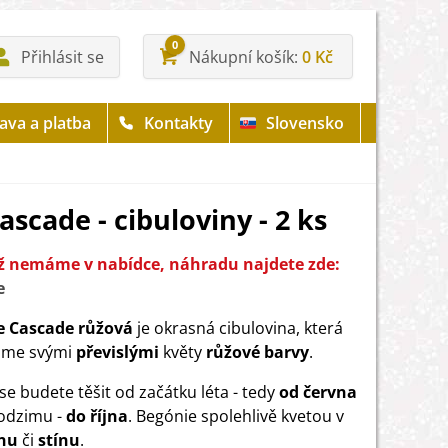
0
Přihlásit se
Nákupní košík
0 Kč
ava a platba
Kontakty
Slovensko
scade - cibuloviny - 2 ks
iž nemáme v nabídce, náhradu najdete zde:
e
e Cascade růžová
je okrasná cibulovina, která
ujme svými
převislými
květy
růžové barvy
.
se budete těšit od začátku léta - tedy
od června
odzimu -
do října
. Begónie spolehlivě kvetou v
ínu
či
stínu
.