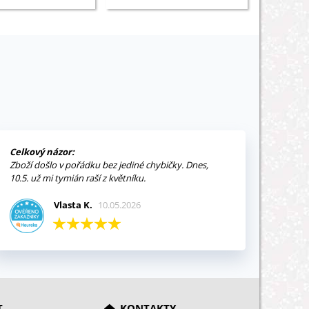
Celkový názor:
Zboží došlo v pořádku bez jediné chybičky. Dnes,
10.5. už mi tymián raší z květníku.
Vlasta K.
10.05.2026
T
KONTAKTY