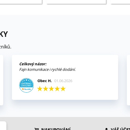
KY
níků.
Celkový názor:
Fajn komunikace i rychlé dodání.
Obec H.
01.06.2026
NAKUPOVÁNÍ
VÁŠ ÚČE