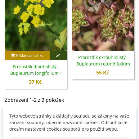
Přidat do košíku
Prorostlík okrouhlolistý -
Bupleurum rotundifolium
Prorostlík dlouholistý -
B. griffithii - semena - 60 ks
55 Kč
Bupleurum longifolium -
semena - 60 ks
37 Kč
Zobrazení 1-2 z 2 položek
Tyto webové stránky ukládají v souladu se zákony na vaše
zařízení soubory, obecně nazývané cookies. Odsouhlaste
OVĚŘENO NAŠIMI ZÁKAZNÍKY
prosím nastavení cookies souborů pro použití webu.