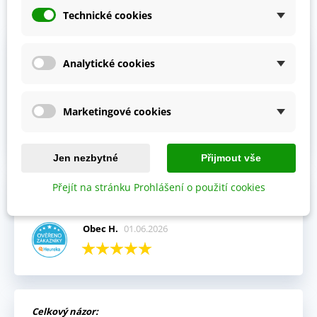
Prohlédněte si vybraná hodnocení našich zákazníků.
Technické cookies
Výhody:
Analytické cookies
Vždy mi přišla objednávka velmi rychle a v pořádku,
kompletní.
Jitka V.
02.06.2026
Marketingové cookies
Jen nezbytné
Přijmout vše
Přejít na stránku Prohlášení o použití cookies
Celkový názor:
Fajn komunikace i rychlé dodání.
Obec H.
01.06.2026
Celkový názor: