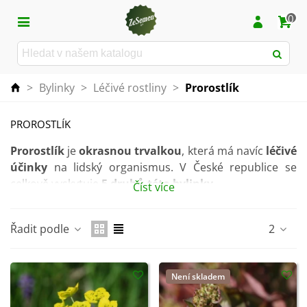
0
>
Bylinky
>
Léčivé rostliny
>
Prorostlík
PROROSTLÍK
Prorostlík
je
okrasnou trvalkou
, která má navíc
léčivé
účinky
na lidský organismus. V České republice se
celkově vyskytuje
5 druhů této bylinky
.
Číst více
K léčebným účelům se používá
zejména kořen
rostliny
. Ten má
silné protizánětlivé
,
antivirové
a
Řadit podle
2
chemopreventivní účinky
.
Rostlinu dále lze využít například
ve slavnostních
Není skladem
květinových vazbách a dekoracích
.