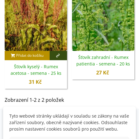
odstraňujte včas květní stonky
.
Přidat do košíku
Šťovík zahradní - Rumex
patientia - semena - 20 ks
Šťovík kyselý - Rumex
27 Kč
acetosa - semena - 25 ks
31 Kč
Zobrazení 1-2 z 2 položek
Tyto webové stránky ukládají v souladu se zákony na vaše
zařízení soubory, obecně nazývané cookies. Odsouhlaste
OVĚŘENO NAŠIMI ZÁKAZNÍKY
prosím nastavení cookies souborů pro použití webu.