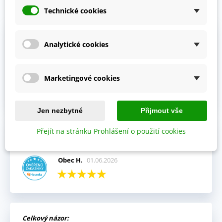
Prohlédněte si vybraná hodnocení našich zákazníků.
Technické cookies
Výhody:
Analytické cookies
Vždy mi přišla objednávka velmi rychle a v pořádku,
kompletní.
Jitka V.
02.06.2026
Marketingové cookies
Jen nezbytné
Přijmout vše
Přejít na stránku Prohlášení o použití cookies
Celkový názor:
Fajn komunikace i rychlé dodání.
Obec H.
01.06.2026
Celkový názor: