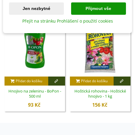
Jen nezbytné
Přijmout vše
Přejít na stránku Prohlášení o použití cookies
Přidat do košíku
Přidat do košíku
Hnojivo na zeleninu - BoPon -
Hoštická rohovina - Hoštické
500 ml
hnojivo - 1 kg
93 Kč
156 Kč