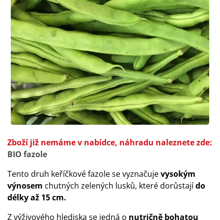
Zboží již nemáme v nabídce, náhradu naleznete zde:
BIO fazole
Tento druh keříčkové fazole se vyznačuje
vysokým
výnosem
chutných zelených lusků, které dorůstají
do
délky až 15 cm.
Z výživového hlediska se jedná o
nutričně bohatou