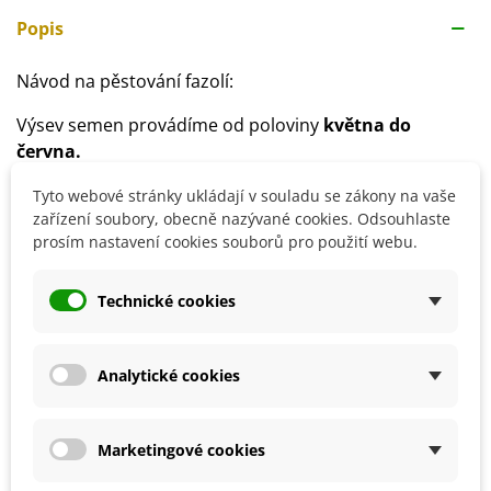
Popis
Návod na pěstování fazolí:
Výsev semen provádíme od poloviny
května do
června.
Hloubka výsevu:
3 cm
Tyto webové stránky ukládají v souladu se zákony na vaše
Doba klíčení:
1 - 2 týdny
zařízení soubory, obecně nazývané cookies. Odsouhlaste
Spon:
40 x 40 cm
prosím nastavení cookies souborů pro použití webu.
Stanoviště:
slunečné, polostinné,
vyšší vzdušná
vlhkost
Technické cookies
Půda:
propustná, lehká, neutrální pH
Zálivka: pravidelná
Analytické cookies
Detaily produktu
Marketingové cookies
SOUVISEJÍCÍ PRODUKTY