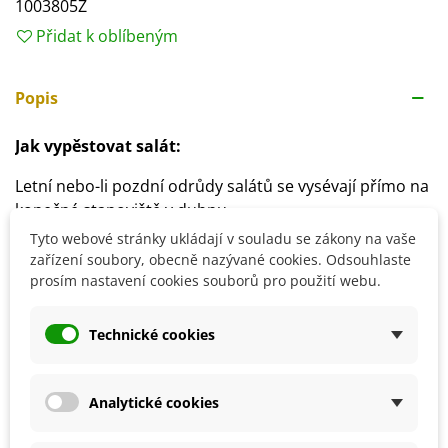
1003805Z
Přidat k oblíbeným
Popis
Jak vypěstovat salát:
Letní nebo-li pozdní odrůdy salátů se vysévají přímo na
konečné stanoviště v dubnu.
Stanoviště volíme slunečné s teplotami kolem 10 -
Tyto webové stránky ukládají v souladu se zákony na vaše
20°C.
zařízení soubory, obecně nazývané cookies. Odsouhlaste
prosím nastavení cookies souborů pro použití webu.
Klíčení trvá přibližně 10 - 14 nebo déle v závislosti na
podmínkách.
Sazenice doporučujeme zakrýt netkanou textilií jako
Technické cookies
ochranu před škůdci.
Půdu volíme středně těžkou, neutrální, bohatou na
humus.
Analytické cookies
Dostatečná zálivka zajistí šťavnaté a křupavé listy.