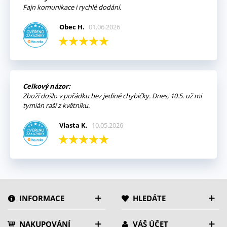
Fajn komunikace i rychlé dodání.
Obec H.
01.06.2026
Celkový názor:
Zboží došlo v pořádku bez jediné chybičky. Dnes, 10.5. už mi
tymián raší z květníku.
Vlasta K.
10.05.2026
INFORMACE
HLEDÁTE
NAKUPOVÁNÍ
VÁŠ ÚČET