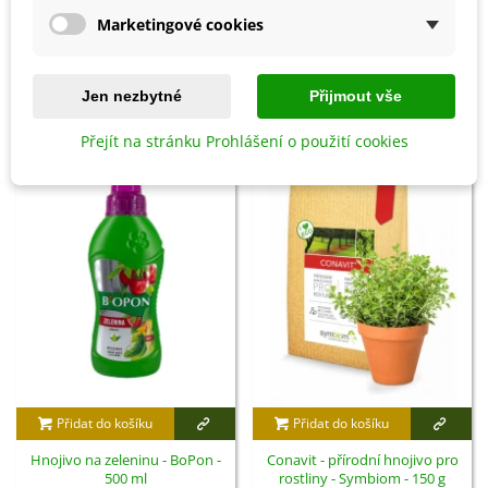
Marketingové cookies
Detaily produktu
Jen nezbytné
Přijmout vše
SOUVISEJÍCÍ PRODUKTY
Přejít na stránku Prohlášení o použití cookies
Přidat do košíku
Přidat do košíku
Hnojivo na zeleninu - BoPon -
Conavit - přírodní hnojivo pro
500 ml
rostliny - Symbiom - 150 g