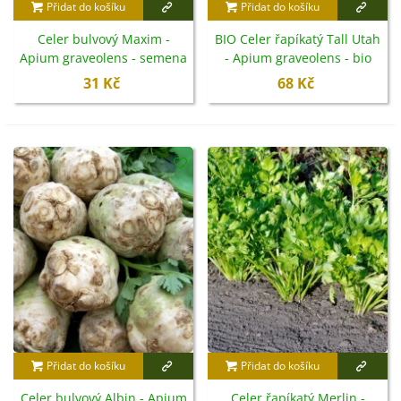
Přidat do košíku
Přidat do košíku
Celer bulvový Maxim -
BIO Celer řapíkatý Tall Utah
Apium graveolens - semena
- Apium graveolens - bio
- 300 ks
semena - 80 ks
31 Kč
68 Kč
Přidat do košíku
Přidat do košíku
Celer bulvový Albin - Apium
Celer řapíkatý Merlin -