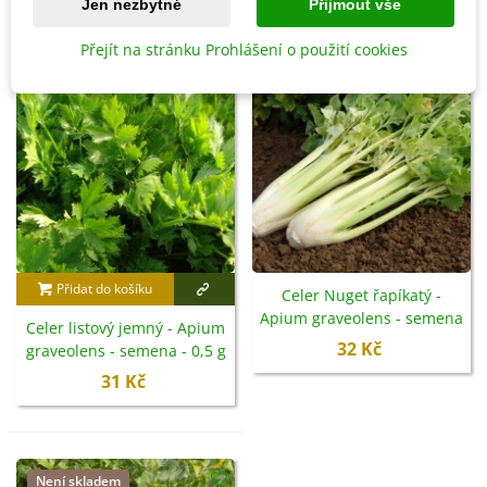
Jen nezbytné
Přijmout vše
Není skladem
Přejít na stránku Prohlášení o použití cookies
Přidat do košíku
Celer Nuget řapíkatý -
Apium graveolens - semena
Celer listový jemný - Apium
- 800 ks
32 Kč
graveolens - semena - 0,5 g
31 Kč
Není skladem