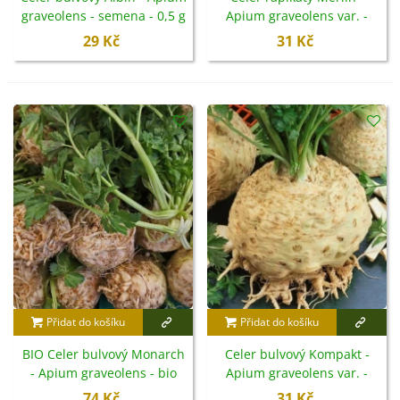
graveolens - semena - 0,5 g
Apium graveolens var. -
semena - 300 ks
29 Kč
31 Kč
Přidat do košíku
Přidat do košíku
BIO Celer bulvový Monarch
Celer bulvový Kompakt -
- Apium graveolens - bio
Apium graveolens var. -
semena - 20 ks
semena - 300 ks
74 Kč
31 Kč