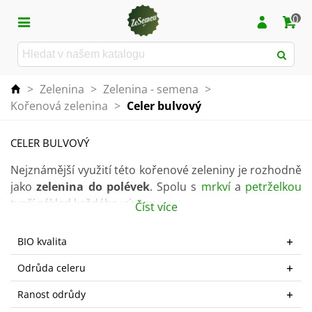
0
>
Zelenina
>
Zelenina - semena
>
Kořenová zelenina
>
Celer bulvový
CELER BULVOVÝ
Nejznámější využití této kořenové zeleniny je rozhodně
jako
zelenina do polévek
. Spolu s
mrkví
a
petrželkou
tvoří základ každého vývaru.
Číst více
Pokud jste se dosud vyhýbali této nepříliš atraktivní
BIO kvalita
rostlině, měli byste to rychle změnit. Kvůli své
nízké
kalorické hodnotě
je skvělým pomocníkem při
Odrůda celeru
dietách. Je vhodný při trávicích potížích, neboť
Ranost odrůdy
obsahuje
vysoký obsah vlákniny
a také snižuje