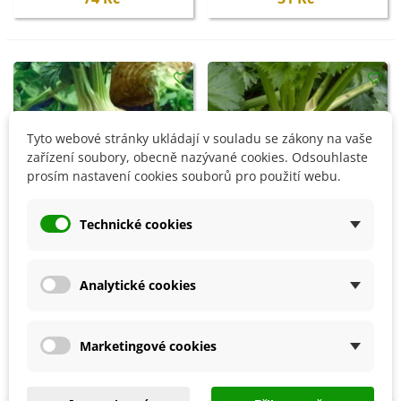
Tyto webové stránky ukládají v souladu se zákony na vaše
zařízení soubory, obecně nazývané cookies. Odsouhlaste
prosím nastavení cookies souborů pro použití webu.
Technické cookies
Přidat do košíku
Přidat do košíku
Analytické cookies
Celer bulvový Neon - Apium
BIO Celer bulvový Princ -
graveolens var. - semena -
Apium graveolens - bio
Marketingové cookies
300 ks
semena - 20 ks
30 Kč
74 Kč