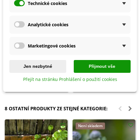
Technické cookies
Analytické cookies
Marketingové cookies
Přidat do košíku
Přidat do košíku
Jen nezbytné
Přijmout vše
Altela - ochrana rostlin - 50 ml
Krystalické hnojivo na ovocné
stromy - Forestina Mineral -
Přejít na stránku Prohlášení o použití cookies
400 g
303 Kč
144 Kč
8 OSTATNÍ PRODUKTY ZE STEJNÉ KATEGORIE:
Není skladem