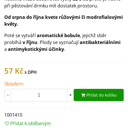
při pěstování drmku mít dostatek prostoru.
Od srpna do října kvete růžovými či modrofialovými
květy.
Poté se vytváří
aromatické bobule
, jejichž sběr
probíhá
v říjnu
. Plody se vyznačují
antibakteriálními
a
antimykotickými účinky
.
57 Kč
Skladem
Přidat do košíku
-
+
1001410
Přidat k oblíbeným