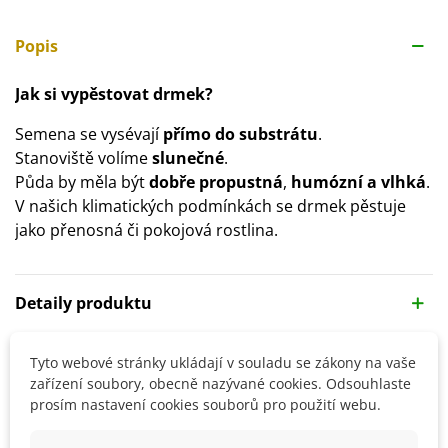
Popis
Jak si vypěstovat drmek?
Semena se vysévají
přímo do substrátu
.
Stanoviště volíme
slunečné
.
Půda by měla být
dobře propustná
,
humózní a vlhká
.
V našich klimatických podmínkách se drmek pěstuje
jako přenosná či pokojová rostlina.
Detaily produktu
SOUVISEJÍCÍ PRODUKTY
Tyto webové stránky ukládají v souladu se zákony na vaše
zařízení soubory, obecně nazývané cookies. Odsouhlaste
prosím nastavení cookies souborů pro použití webu.