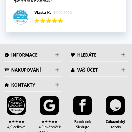
tymián raší z květníku.
Vlasta K.
10.05.2026
INFORMACE
HLEDÁTE
NAKUPOVÁNÍ
VÁŠ ÚČET
KONTAKTY
★★★★★
★★★★★
Facebook
Zákaznický
4,9 celková
4,9 hvězdiček
Sledujte
servis