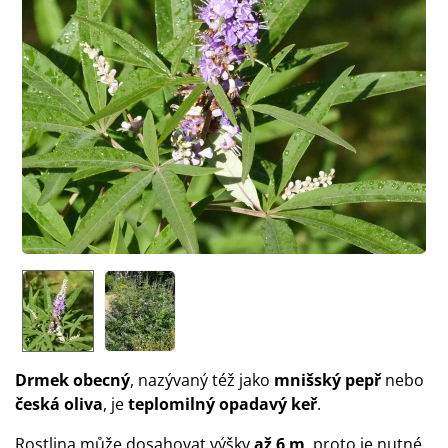
Drmek obecný
, nazývaný též jako
mnišský pepř
nebo
česká oliva
, je
teplomilný opadavý keř
.
Rostlina může dosahovat výšky
až 6 m
, proto je nutné