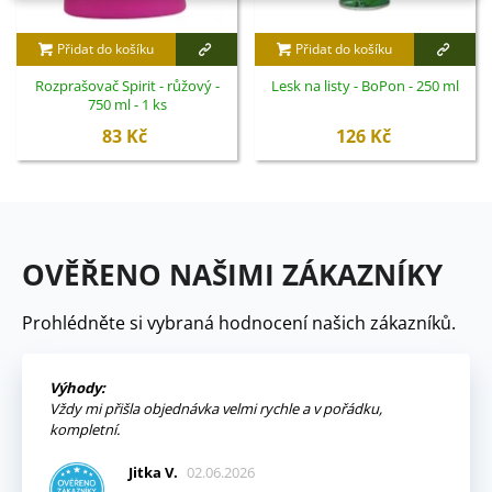
Přidat do košíku
Přidat do košíku
Rozprašovač Spirit - růžový -
Lesk na listy - BoPon - 250 ml
750 ml - 1 ks
83 Kč
126 Kč
OVĚŘENO NAŠIMI ZÁKAZNÍKY
Prohlédněte si vybraná hodnocení našich zákazníků.
Výhody:
Vždy mi přišla objednávka velmi rychle a v pořádku,
kompletní.
Jitka V.
02.06.2026