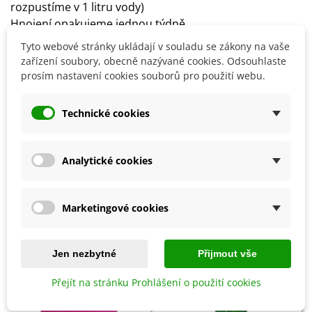
rozpustíme v 1 litru vody)
Hnojení opakujeme jednou týdně
Přesné dávkování a způsob použití naleznete na obalu
Tyto webové stránky ukládají v souladu se zákony na vaše
výrobku
zařízení soubory, obecně nazývané cookies. Odsouhlaste
prosím nastavení cookies souborů pro použití webu.
Detaily produktu
Technické cookies
SOUVISEJÍCÍ PRODUKTY
Analytické cookies
Marketingové cookies
Jen nezbytné
Přijmout vše
Přejít na stránku Prohlášení o použití cookies