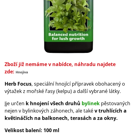
Zboží již nemáme v nabídce, náhradu najdete
zde:
Hnojiva
Herb Focus
, speciální hnojící přípravek obohacený o
výtažek z mořské řasy (kelpu) a další vybrané látky.
Jje určen
k hnojení všech druhů
bylinek
pěstovaných
nejen v bylinkových záhonech, ale také
v truhlících a
květináčích na balkonech, terasách a za okny.
Velikost balení:
100 ml