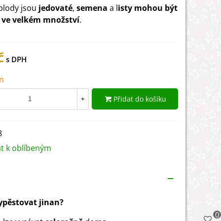
plody jsou
jedovaté
,
semena
a l
isty mohou být
é ve velkém množství
.
č
m
Přidat do košíku
+
8
at k oblíbeným
vypěstovat jinan?
0