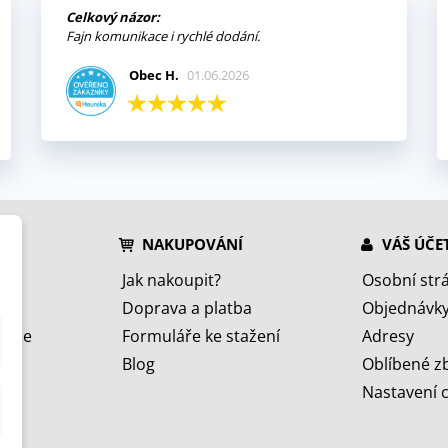
Celkový názor:
Fajn komunikace i rychlé dodání.
Obec H.
01.06.2026
NAKUPOVÁNÍ
VÁŠ ÚČE
Jak nakoupit?
Osobní str
Doprava a platba
Objednávk
jeme
Formuláře ke stažení
Adresy
Blog
Oblíbené z
Nastavení 