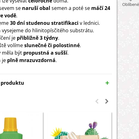
lze vysévat
celoročně
doma.
Oblíbené
ýsevem se
naruší obal
semen a poté se
máčí 24
ve vodě
.
deme
30 dní studenou stratifikaci
v lednici.
vysejeme do hlinitopísčitého substrátu.
íčení je
přibližně 3 týdny
.
ště volíme
slunečné či polostinné
.
 měla být
propustná a sušší
.
a je
plně mrazuvzdorná
.
y produktu