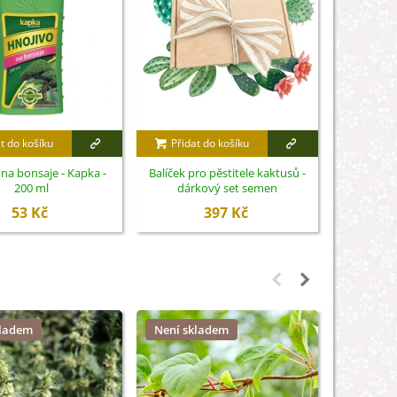
t do košíku
Přidat do košíku
Přidat
na bonsaje - Kapka -
Balíček pro pěstitele kaktusů -
Hnojivo pr
200 ml
dárkový set semen
- 
53 Kč
397 Kč
kladem
Není skladem