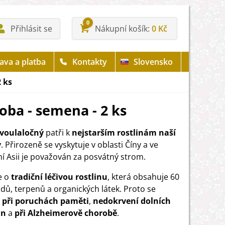
0
Přihlásit se
Nákupní košík
0 Kč
ava a platba
Kontakty
Slovensko
2 ks
oba - semena - 2 ks
Dvoulaločný
patři k
nejstarším rostlinám naší
y
. Přirozeně se vyskytuje v oblasti Číny a ve
í Asii je považován za posvátný strom.
e o
tradiční léčivou rostlinu
, která obsahuje 60
idů, terpenů a organických látek. Proto se
á
při poruchách paměti
,
nedokrvení dolních
in
a
při Alzheimerově chorobě
.