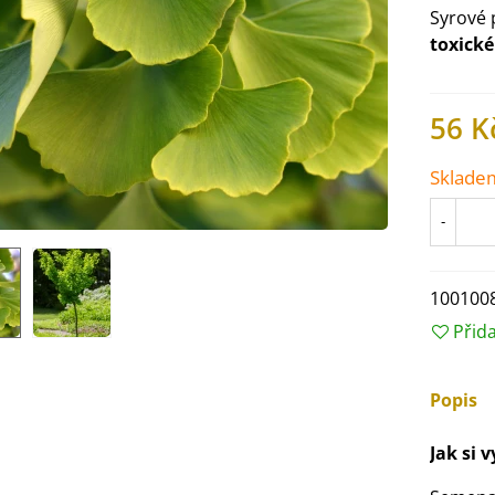
Syrové 
toxick
56 K
Sklade
-
100100
Přid
IO Ředkev bílá Laurin -
aphanus sativus - bio...
Popis
4 Kč
Jak si 
IO Mangold duhový - Beta
ulgaris - bio semena...