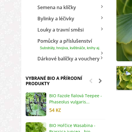
Semena na klíčky
Bylinky a léčivky
Louky a travní směsi
Pomůcky a příslušenství
Substráty, hnojiva, květináče, knihy aj.
Dárkové balíčky a vouchery
VYBRANÉ BIO A PŘÍRODNÍ
PRODUKTY
BIO Fazole fialová Teepee -
B
Phaseolus vulgaris...
R
54 Kč
5
BIO Hořčice Wasabina -
B
Brassica juncea - bio...
v