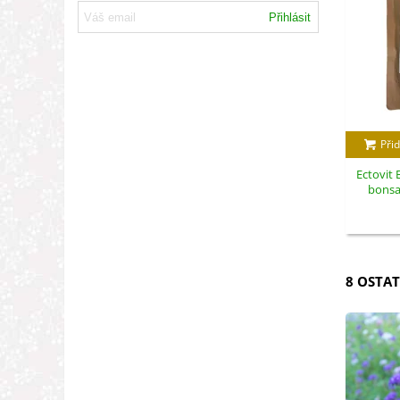
Přihlásit
Přid
Ectovit 
bonsa
8 OSTAT