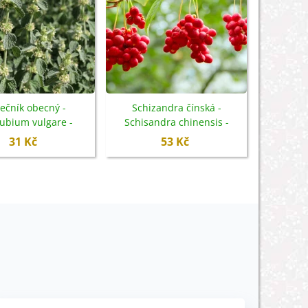
Přidat
lečník obecný -
Schizandra čínská -
ubium vulgare -
Schisandra chinensis -
Kotviční
mena - 12 ks
semena - 6 ks
31 Kč
53 Kč
terrestr