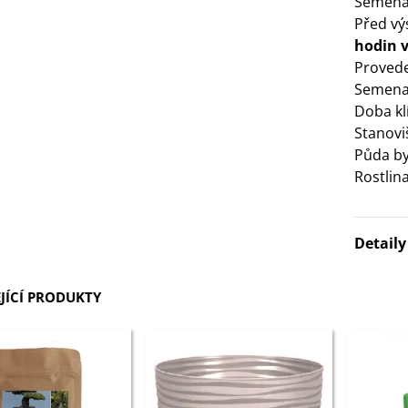
Semena 
Před v
3 Kč
hodin 
Prove
IO Bazalka pravá červená -
Semena 
cimum basilicum -...
Doba kl
6 Kč
Stanovi
Půda by
IO Stévie sladká - Stevia
Rostlin
ebaudiana - bio...
4 Kč
Detail
JÍCÍ PRODUKTY