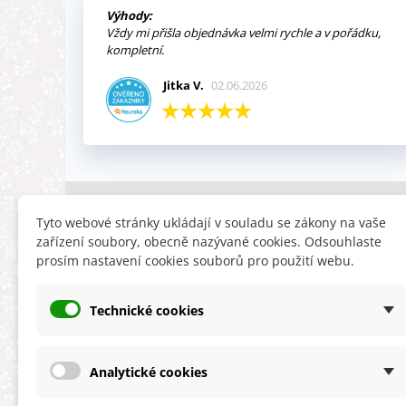
Výhody:
Vždy mi přišla objednávka velmi rychle a v pořádku,
kompletní.
Jitka V.
02.06.2026
INFORMACE
HLEDÁTE
Tyto webové stránky ukládají v souladu se zákony na vaše
zařízení soubory, obecně nazývané cookies. Odsouhlaste
Obchodní podmínky
Slevy
prosím nastavení cookies souborů pro použití webu.
Reklamační řád
Novinky
Ochrana osobních údajů
Nyní doporuču
Technické cookies
Cookies
Mapa stránek
ÚKZÚZ info a odkazy
Analytické cookies