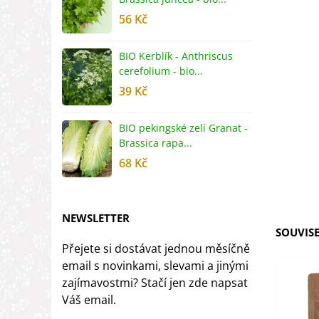
56 Kč
5
BIO Kerblík - Anthriscus
B
cerefolium - bio...
O
39 Kč
5
BIO pekingské zelí Granat -
B
Brassica rapa...
r
68 Kč
8
NEWSLETTER
SOUVISE
Přejete si dostávat jednou měsíčně
email s novinkami, slevami a jinými
zajímavostmi? Stačí jen zde napsat
Váš email.