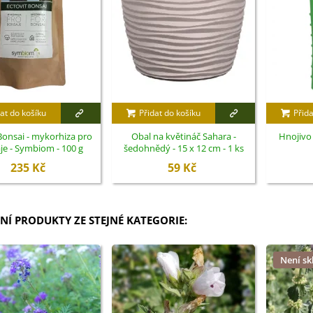
at do košíku
Přidat do košíku
Přida
Bonsai - mykorhiza pro
Obal na květináč Sahara -
Hnojivo 
je - Symbiom - 100 g
šedohnědý - 15 x 12 cm - 1 ks
235 Kč
59 Kč
NÍ PRODUKTY ZE STEJNÉ KATEGORIE:
Není s