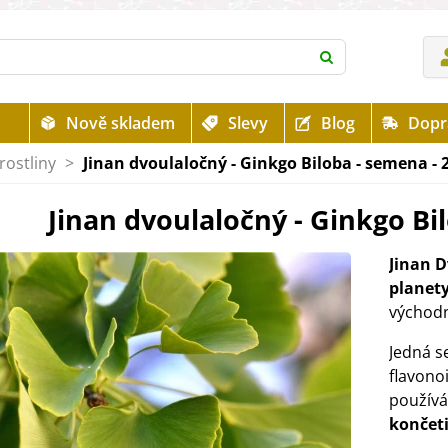
Nově skladem
Slevy
Blog
Dopr
rostliny
>
Jinan dvoulaločný - Ginkgo Biloba - semena - 
Jinan dvoulaločný - Ginkgo Bil
Jinan 
planet
východn
Jedná s
flavono
použív
končet