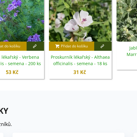
at do košíku
Přidat do košíku
Jab
Marr
 lékařský - Verbena
Proskurník lékařský - Althaea
se
alis - semena - 200 ks
officinalis - semena - 18 ks
53 Kč
31 Kč
KY
níků.