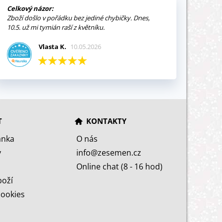
Celkový názor:
Zboží došlo v pořádku bez jediné chybičky. Dnes,
10.5. už mi tymián raší z květníku.
Vlasta K.
10.05.2026
T
KONTAKTY
ánka
O nás
y
info@zesemen.cz
Online chat (8 - 16 hod)
boží
cookies