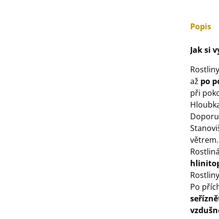
3 Kč
Popis
IO Bazalka pravá červená -
cimum basilicum -...
Jak si 
6 Kč
Rostliny
až
po p
IO Stévie sladká - Stevia
při pok
ebaudiana - bio...
Hloubka
4 Kč
Doporu
Stanovi
větrem.
Rostlin
hlinito
Rostlin
Po příc
seřízně
vzdušné