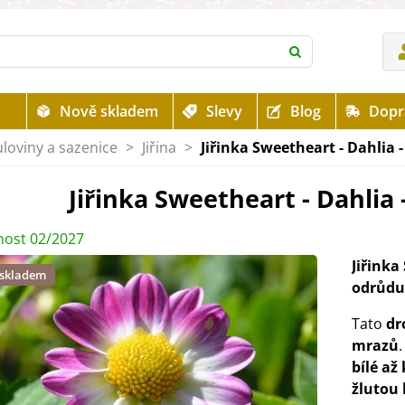
Nově skladem
Slevy
Blog
Dopr
uloviny a sazenice
>
Jiřina
>
Jiřinka Sweetheart - Dahlia -
Jiřinka Sweetheart - Dahlia -
ost 02/2027
Jiřinka
 skladem
odrůdu
Tato
dr
mrazů
bílé až
žlutou