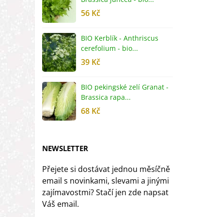
56 Kč
5
BIO Kerblík - Anthriscus
B
cerefolium - bio...
O
39 Kč
5
BIO pekingské zelí Granat -
B
Brassica rapa...
r
68 Kč
8
NEWSLETTER
Přejete si dostávat jednou měsíčně
email s novinkami, slevami a jinými
zajímavostmi? Stačí jen zde napsat
Váš email.