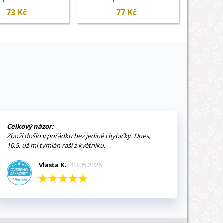
73 Kč
77 Kč
Celkový názor:
Zboží došlo v pořádku bez jediné chybičky. Dnes,
10.5. už mi tymián raší z květníku.
Vlasta K.
10.05.2026