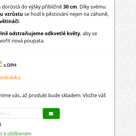
a dorůstá do výšky přibližně
30 cm
. Díky svému
u vzrůstu
se hodí k pěstování nejen na záhoně,
větináči
.
elně odstraňujeme odkvetlé květy
, aby se
vořit nová poupata.
č
jednávka
íme vás, až produkt bude skladem. Vložte váš
8
at k oblíbeným