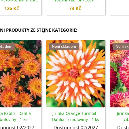
 Ekol - ochrana rostlin
rostliny - BoPon - 500 ml
- 100 ml
126 Kč
73 Kč
NÍ PRODUKTY ZE STEJNÉ KATEGORIE:
skladem
Není skladem
Není s
ka Pablo - Dahlia -
Jiřinka Orange Turmoil -
Jiřink
ibuloviny - 1 ks
Dahlia - cibuloviny - 1 ks
ci
upnost 02/2027
Dostupnost 02/2027
Dost