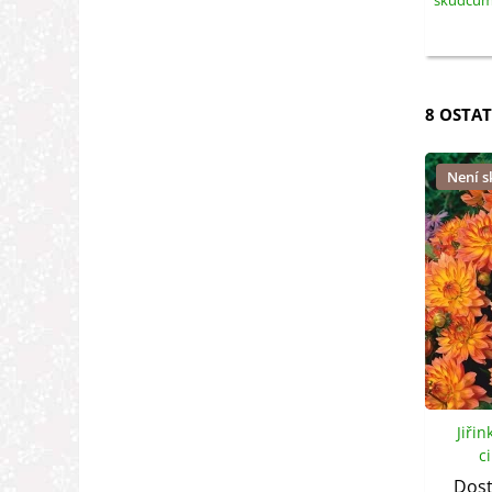
škůdcům -
8 OSTAT
Není 
Jiřin
c
Dost