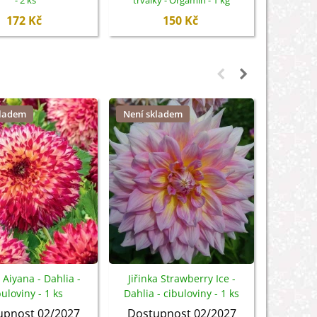
- 2 ks
trvalky - Orgamin - 1 kg
S
172 Kč
150 Kč
kladem
Není skladem
Není sk
a Aiyana - Dahlia -
Jiřinka Strawberry Ice -
Jiřink
buloviny - 1 ks
Dahlia - cibuloviny - 1 ks
cib
upnost 02/2027
Dostupnost 02/2027
Dostu