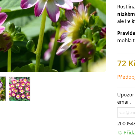
Rostlin
nízkém
ale i
v k
Pravid
mohla t
72 K
Předob
Upozorn
IO Ředkev bílá Laurin -
email.
aphanus sativus - bio...
4 Kč
200054
IO Mangold duhový - Beta
Přid
ulgaris - bio semena...