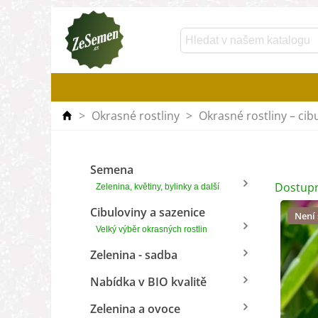
>
Okrasné rostliny
>
Okrasné rostliny – cib
Semena
Dostupn
Zelenina, květiny, bylinky a další
Cibuloviny a sazenice
Není
Velký výběr okrasných rostlin
Zelenina - sadba
Nabídka v BIO kvalitě
Zelenina a ovoce