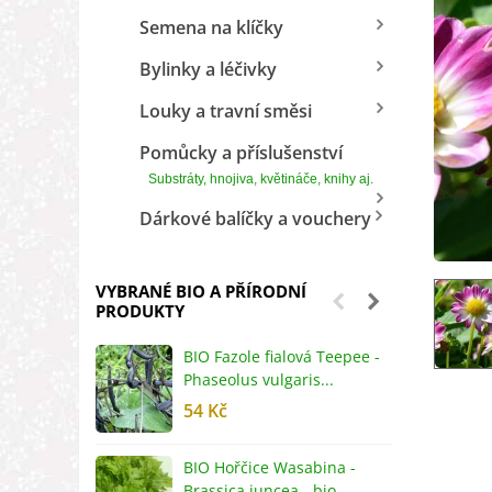
Semena na klíčky
Bylinky a léčivky
Louky a travní směsi
Pomůcky a příslušenství
Substráty, hnojiva, květináče, knihy aj.
Dárkové balíčky a vouchery
VYBRANÉ BIO A PŘÍRODNÍ
PRODUKTY
BIO Fazole fialová Teepee -
B
Phaseolus vulgaris...
R
54 Kč
5
BIO Hořčice Wasabina -
B
Brassica juncea - bio...
v