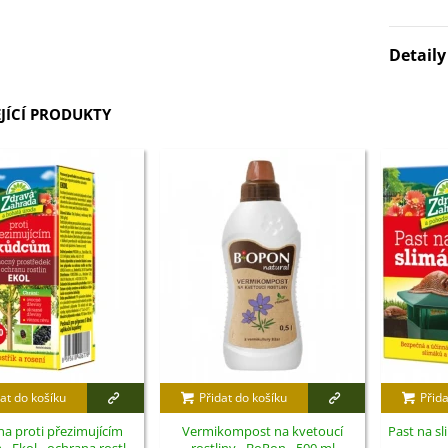
Detail
JÍCÍ PRODUKTY
at do košíku
Přidat do košíku
Přida
a proti přezimujícím
Vermikompost na kvetoucí
Past na sl