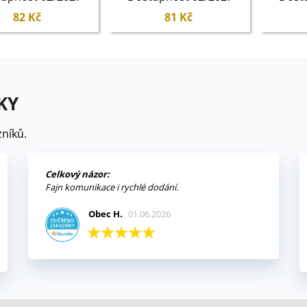
82 Kč
81 Kč
KY
níků.
Celkový názor:
Fajn komunikace i rychlé dodání.
Obec H.
01.06.2026