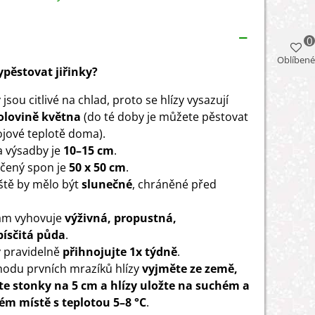
0
Oblíbené
vypěstovat jiřinky?
 jsou citlivé na chlad, proto se hlízy vysazují
olovině května
(do té doby je můžete pěstovat
ojové teplotě doma).
 výsadby je
10–15 cm
.
čený spon je
50 x 50 cm
.
ště by mělo být
slunečné
, chráněné před
ám vyhovuje
výživná, propustná,
písčitá půda
.
y pravidelně
přihnojujte 1x týdně
.
hodu prvních mrazíků hlízy
vyjměte ze země,
te stonky na 5 cm a hlízy uložte na suchém a
m místě s teplotou 5–8 °C
.