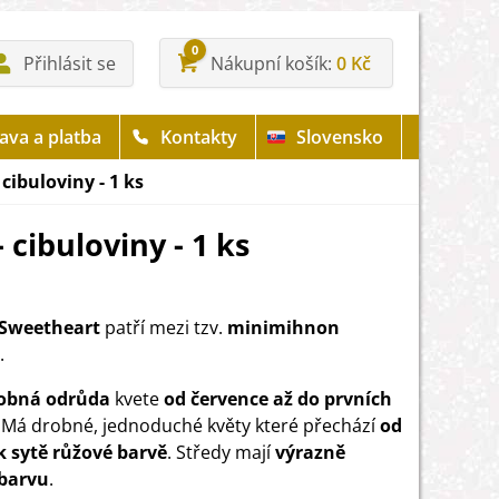
0
Přihlásit se
Nákupní košík
0 Kč
ava a platba
Kontakty
Slovensko
 cibuloviny - 1 ks
 cibuloviny - 1 ks
 Sweetheart
patří mezi tzv.
minimihnon
.
obná odrůda
kvete
od července až do prvních
. Má drobné, jednoduché květy které přechází
od
 k sytě růžové barvě
. Středy mají
výrazně
 barvu
.