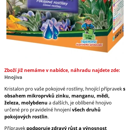
Zboží již nemáme v nabídce, náhradu najdete zde:
Hnojiva
Kristalon pro vaše pokojové rostliny, hnojící přípravek
s
obsahem mikroprvků zinku, manganu, mědi,
železa, molybdenu
a dalších, je oblíbené hnojivo
určené pro pravidelné hnojení
všech druhů
pokojových rostlin
.
Přípravek
podporuje zdravý růst a výnosnost