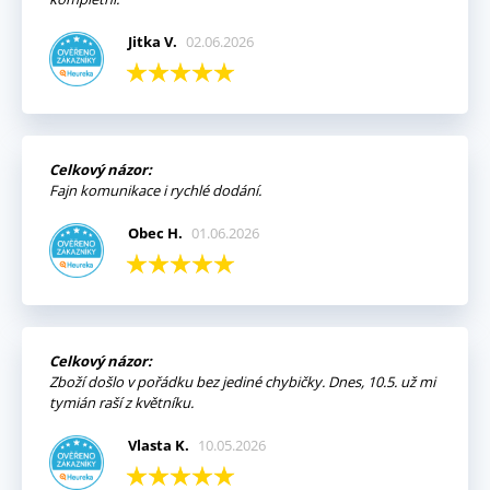
Jitka V.
02.06.2026
Celkový názor:
Fajn komunikace i rychlé dodání.
Obec H.
01.06.2026
Celkový názor:
Zboží došlo v pořádku bez jediné chybičky. Dnes, 10.5. už mi
tymián raší z květníku.
Vlasta K.
10.05.2026