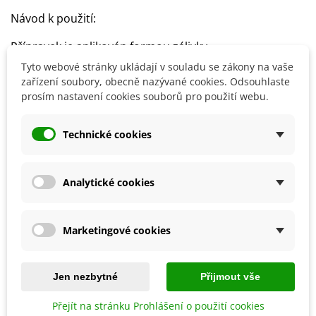
Návod k použití:
Přípravek je aplikován formou zálivky
5 gramů přípravku (1 sáček) rozpustíme v přibližně 2,5
Tyto webové stránky ukládají v souladu se zákony na vaše
litrech vody a zamícháme
zařízení soubory, obecně nazývané cookies. Odsouhlaste
prosím nastavení cookies souborů pro použití webu.
Hnojení pravidelně opakujeme
Technické cookies
Detaily produktu
Analytické cookies
SOUVISEJÍCÍ PRODUKTY
Marketingové cookies
Jen nezbytné
Přijmout vše
Přejít na stránku Prohlášení o použití cookies