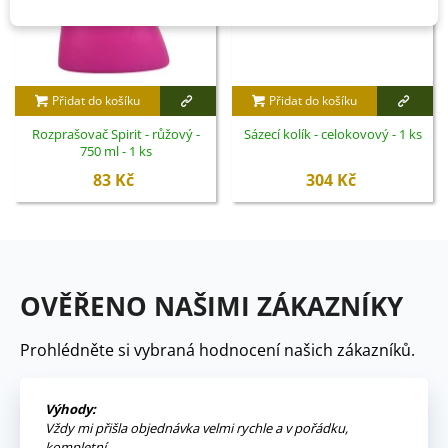
Přidat do košíku
Přidat do košíku
Rozprašovač Spirit - růžový -
Sázecí kolík - celokovový - 1 ks
750 ml - 1 ks
83 Kč
304 Kč
OVĚŘENO NAŠIMI ZÁKAZNÍKY
Prohlédněte si vybraná hodnocení našich zákazníků.
Výhody:
Vždy mi přišla objednávka velmi rychle a v pořádku,
kompletní.