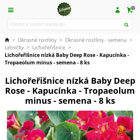
0
>
Okrasné rostliny
>
Okrasné rostliny - semena
>
Letničky
>
Lichořeřišnice
>
Lichořeřišnice nízká Baby Deep Rose - Kapucínka -
Tropaeolum minus - semena - 8 ks
Lichořeřišnice nízká Baby Deep
Rose - Kapucínka - Tropaeolum
minus - semena - 8 ks