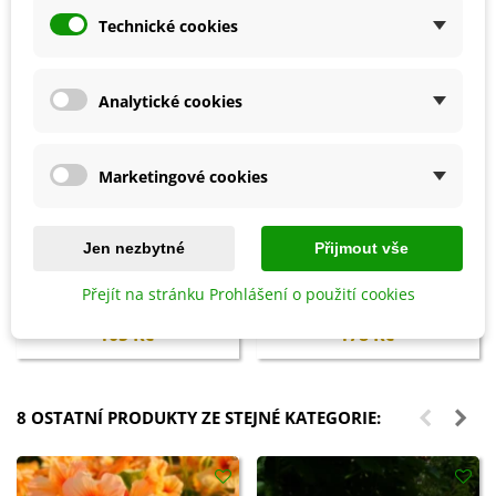
Technické cookies
Analytické cookies
Marketingové cookies
Přidat do košíku
Přidat do košíku
Jen nezbytné
Přijmout vše
Biochar Mini start - aktivní uhlí
Hoštické slepičince -
Přejít na stránku Prohlášení o použití cookies
k rostlinám - Devrakon - 300 ml
granulované - 2,5 kg
105 Kč
178 Kč
8 OSTATNÍ PRODUKTY ZE STEJNÉ KATEGORIE: