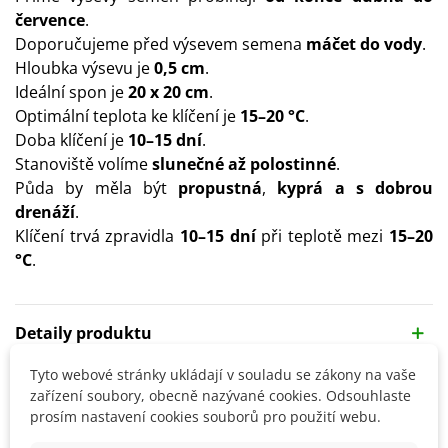
července
.
Doporučujeme před výsevem semena
máčet do vody
.
Hloubka výsevu je
0,5 cm
.
Ideální spon je
20 x 20 cm
.
Optimální teplota ke klíčení je
15–20 °C
.
Doba klíčení je
10–15 dní
.
Stanoviště volíme
slunečné až polostinné
.
Půda by měla být
propustná
,
kyprá a s dobrou
drenáží
.
Klíčení trvá zpravidla
10–15 dní
při teplotě mezi
15–20
°C
.
Detaily produktu
Tyto webové stránky ukládají v souladu se zákony na vaše
SOUVISEJÍCÍ PRODUKTY
zařízení soubory, obecně nazývané cookies. Odsouhlaste
prosím nastavení cookies souborů pro použití webu.