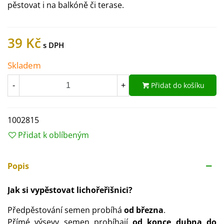
pěstovat i na balkóně či terase.
39 Kč
Skladem
Přidat do košíku
-
+
1002815
Přidat k oblíbeným
Popis
Jak si vypěstovat lichořeřišnici?
Předpěstování semen probíhá
od března
.
Přímé výsevy semen probíhají
od konce dubna do