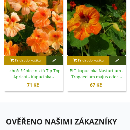
Přidat do košíku
Přidat do košíku
Lichořeřišnice nízká Tip Top
BIO kapucínka Nasturtium -
Apricot - Kapucínka -
Tropaeolum majus odor. -
Tropaeolum minus -
bio semena - 10 ks
71 Kč
67 Kč
semena - 12 ks
OVĚŘENO NAŠIMI ZÁKAZNÍKY