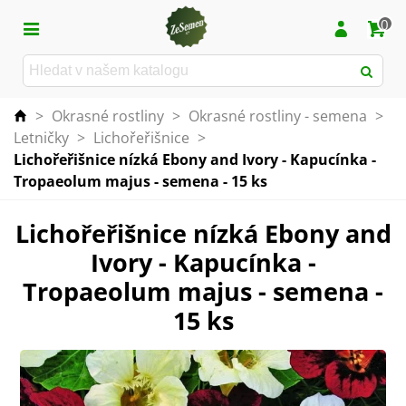
0
>
Okrasné rostliny
>
Okrasné rostliny - semena
>
Letničky
>
Lichořeřišnice
>
Lichořeřišnice nízká Ebony and Ivory - Kapucínka -
Tropaeolum majus - semena - 15 ks
Lichořeřišnice nízká Ebony and
Ivory - Kapucínka -
Tropaeolum majus - semena -
15 ks