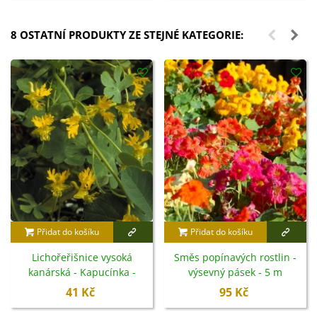
8 OSTATNÍ PRODUKTY ZE STEJNÉ KATEGORIE:
Přidat do košíku
Přidat do košíku
Lichořeřišnice vysoká
Směs popínavých rostlin -
kanárská - Kapucínka -
výsevný pásek - 5 m
Tropaeolum peregrinum -
41 Kč
95 Kč
semena - 10 ks