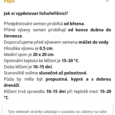
Popis
Jak si vypěstovat lichořeřišnici?
Předpěstování semen probíhá
od března
.
Přímé výsevy semen probíhají
od konce dubna do
července
.
Doporučujeme před výsevem semena
máčet do vody
.
Hloubka výsevu je
0,5 cm
.
Ideální spon je
20 x 20 cm
.
Optimální teplota ke klíčení je
15–20 °C
.
Doba klíčení je
10–15 dní
.
Stanoviště volíme
slunečné až polostinné
.
Půda by měla být
propustná
,
kyprá a s dobrou
drenáží
.
Klíčení trvá zpravidla
10–15 dní
při teplotě mezi
15–20
°C
.
Tyto webové stránky ukládají v souladu se zákony na vaše