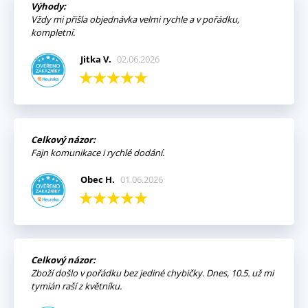
Výhody:
Vždy mi přišla objednávka velmi rychle a v pořádku,
kompletní.
Jitka V.
02.06.2026
Celkový názor:
Fajn komunikace i rychlé dodání.
Obec H.
01.06.2026
Celkový názor:
Zboží došlo v pořádku bez jediné chybičky. Dnes, 10.5. už mi
tymián raší z květníku.