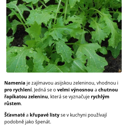
Namenia
je zajímavou asijskou zeleninou, vhodnou i
pro rychlení
. Jedná se o
velmi výnosnou
a
chutnou
řapíkatou zeleninu
, která se vyznačuje
rychlým
růstem
.
Šťavnaté
a
křupavé listy
se v kuchyni používají
podobně jako špenát.