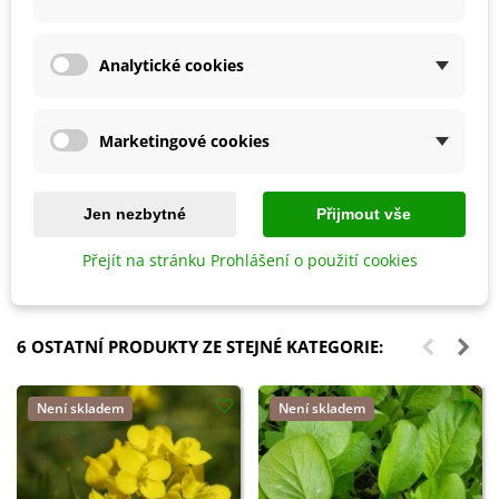
Analytické cookies
Marketingové cookies
Přidat do košíku
Přidat do košíku
Ptačí budka pro brhlíka Bajin -
Konvička s růžicí - plastová - 1 l -
Jen nezbytné
Přijmout vše
dřevěná - 1 ks
1 ks
Přejít na stránku Prohlášení o použití cookies
587 Kč
74 Kč
6 OSTATNÍ PRODUKTY ZE STEJNÉ KATEGORIE:
Není skladem
Není skladem