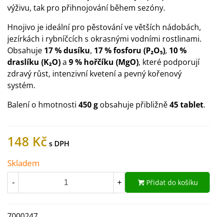
výživu, tak pro přihnojování během sezóny.
Hnojivo je ideální pro pěstování ve větších nádobách,
jezírkách i rybníčcích s okrasnými vodními rostlinami.
Obsahuje
17 % dusíku
,
17 % fosforu (P₂O₅)
,
10 %
draslíku (K₂O)
a
9 % hořčíku (MgO)
, které podporují
zdravý růst, intenzivní kvetení a pevný kořenový
systém.
Balení o hmotnosti
450 g
obsahuje přibližně
45 tablet
.
148 Kč
Skladem
Přidat do košíku
-
+
7000247