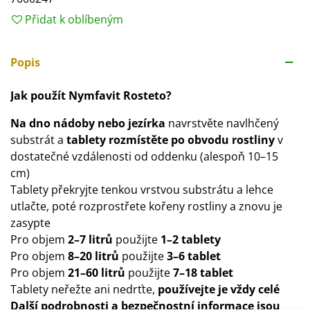
Přidat k oblíbeným
Popis
Jak použít
Nymfavit Rosteto
?
Na dno nádoby nebo jezírka
navrstvěte navlhčený
substrát a
tablety rozmístěte po obvodu rostliny
v
dostatečné vzdálenosti od oddenku (alespoň 10–15
cm)
Tablety překryjte tenkou vrstvou substrátu a lehce
utlačte, poté rozprostřete kořeny rostliny a znovu je
zasypte
Pro objem
2–7 litrů
použijte
1–2 tablety
Pro objem
8–20 litrů
použijte
3–6 tablet
Pro objem
21–60 litrů
použijte
7–18 tablet
Tablety neřežte ani nedrťte,
používejte je vždy celé
Další podrobnosti a bezpečnostní informace jsou