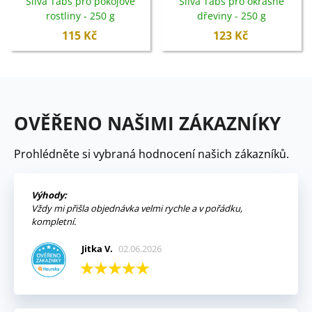
Silva Tabs pro pokojové
Silva Tabs pro okrasné
rostliny - 250 g
dřeviny - 250 g
115 Kč
123 Kč
OVĚŘENO NAŠIMI ZÁKAZNÍKY
Prohlédněte si vybraná hodnocení našich zákazníků.
Výhody:
Vždy mi přišla objednávka velmi rychle a v pořádku,
kompletní.
Jitka V.
02.06.2026