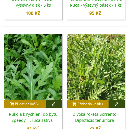
výsevný disk - 5 ks
Ruca - výsevný pásek - 1 ks
100 Kč
95 Kč
Přidat do košíku
Přidat do košíku
Rukola k rychlení do bytu
Divoká roketa Sorrento -
Speedy - Eruca sativa -
Diplotaxis tenuiflora -
semena - 300 ks
semena - 300 ks
31 Kč
32 Kč