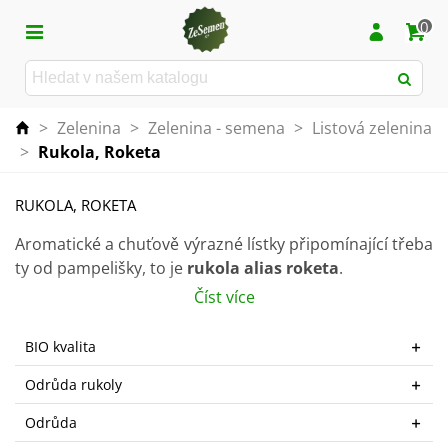
0
>
Zelenina
>
Zelenina - semena
>
Listová zelenina
>
Rukola, Roketa
RUKOLA, ROKETA
Aromatické a chuťově výrazné lístky připomínající třeba
ty od pampelišky, to je
rukola alias roketa
.
Číst více
Řadí se mezi
velmi chutnou
a
nenáročnou zeleninu
.
Obsahuje vysoký obsah vitamínu C a K a minerálů.
BIO kvalita
Rukola má
pikantní
a nezaměnitelnou chuť, která
Odrůda rukoly
skvěle doplní rozličné pokrmy, např. saláty nebo jiné
čerstvé pokrmy.
Odrůda