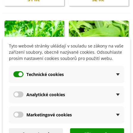
Tyto webové stránky ukládají v souladu se zákony na vaše
zařízení soubory, obecně nazývané cookies. Odsouhlaste
prosím nastavení cookies souborů pro použití webu.
Technické cookies
Přidat do košíku
Přidat do košíku
Analytické cookies
Divoká roketa Napoli -
Roketa setá Viktoria - Eruca
Diplotaxis tenuiflora -
vesicaria - semena - 300 ks
Marketingové cookies
semena - 150 ks
38 Kč
31 Kč