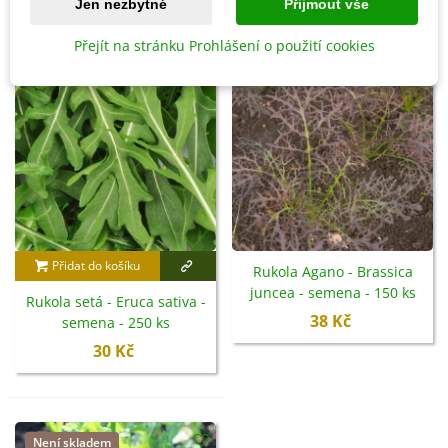
Jen nezbytné
Přijmout vše
Není skladem
Přejít na stránku Prohlášení o použití cookies
Přidat do košíku
Rukola Agano - Brassica
juncea - semena - 150 ks
Rukola setá - Eruca sativa -
38 Kč
semena - 250 ks
30 Kč
Není skladem