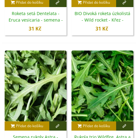
Přidat do košíku
Přidat do košíku
Roketa setá Dentelata -
BIO Divoká roketa úzkolistá
Eruca vesicaria - semena -
- Wild rocket - Křez -
200 ks
Diplotaxis tenuiflora - bio
31 Kč
31 Kč
semena - 250 ks
Přidat do košíku
Přidat do košíku
Semena rukoly Astra -
Rukola trio Wildfire, Astra a