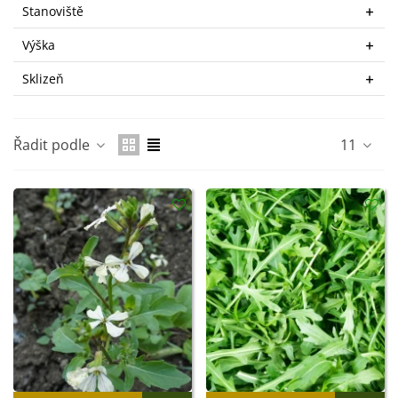
Stanoviště
Výška
Sklizeň
Řadit podle
11