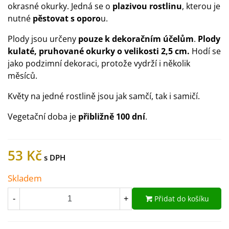
okrasné okurky. Jedná se o
plazivou rostlinu
, kterou je
nutné
pěstovat s oporo
u.
Plody jsou určeny
pouze k dekoračním účelům
.
Plody
kulaté, pruhované okurky o velikosti 2,5 cm.
Hodí se
jako podzimní dekoraci, protože vydrží i několik
měsíců.
Květy na jedné rostlině jsou jak samčí, tak i samičí.
Vegetační doba je
přibližně
100 dní
.
53 Kč
Skladem
Přidat do košíku
-
+