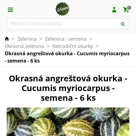
0
>
Zelenina
>
Zelenina - semena
>
Okrasná zelenina
>
Netradiční okurky
>
Okrasná angreštová okurka - Cucumis myriocarpus
- semena - 6 ks
Okrasná angreštová okurka -
Cucumis myriocarpus -
semena - 6 ks