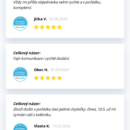
Vždy mi přišla objednávka velmi rychle a v pořádku,
kompletní.
Jitka V.
02.06.2026
Celkový názor:
Fajn komunikace i rychlé dodání.
Obec H.
01.06.2026
Celkový názor:
Zboží došlo v pořádku bez jediné chybičky. Dnes, 10.5. už mi
tymián raší z květníku.
Vlasta K.
10.05.2026