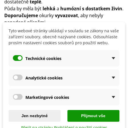
dostatečně
teplé
.
Půda by měla být
lehká
a
humózní s dostatkem živin
.
Doporučujeme
okurky
vyvazovat
, aby nebyly
napadené plísněmi.
Ideální spon by měl být
50 x 100 cm
, ale může se lišit
Tyto webové stránky ukládají v souladu se zákony na vaše
dle jednotlivých odrůd.
zařízení soubory, obecně nazývané cookies. Odsouhlaste
Na počátku kvetení můžeme
prosím nastavení cookies souborů pro použití webu.
okurky přihnojit
ledkem
či
drůbežím trusem
.
Technické cookies
Detaily produktu
Analytické cookies
SOUVISEJÍCÍ PRODUKTY
Marketingové cookies
Sleva
Sleva
Jen nezbytné
Přijmout vše
Přejít na stránku Prohlášení o použití cookies