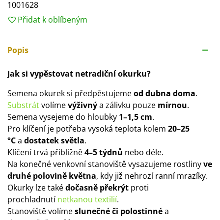
1001628
Přidat k oblíbeným
Popis
Jak si vypěstovat netradiční okurku?
Semena okurek si předpěstujeme
od dubna doma
.
Substrát
volíme
výživný
a zálivku pouze
mírnou
.
Semena vysejeme do hloubky
1–1,5 cm
.
Pro klíčení je potřeba vysoká teplota kolem
20–25
°C
a
dostatek světla
.
Klíčení trvá přibližně
4–5 týdnů
nebo déle.
Na konečné venkovní stanoviště vysazujeme rostliny
ve
druhé polovině května
, kdy již nehrozí ranní mrazíky.
Okurky lze také
dočasně překrýt
proti
prochladnutí
netkanou textilií
.
Stanoviště volíme
slunečné či polostinné
a