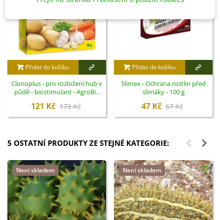
Přidat do košíku
Přidat do košíku
Clonoplus - pro rozložení hub v
Slimex - Ochrana rostlin před
půdě - biostimulant - AgroBio
slimáky - 100 g
Opava - 10 ml
121 Kč
47 Kč
173 Kč
67 Kč
5 OSTATNÍ PRODUKTY ZE STEJNÉ KATEGORIE:
Není skladem
Není skladem