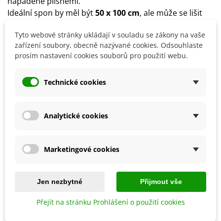
napadené plísněmi.
Ideální spon by měl být
50 x 100 cm
, ale může se lišit
dle jednotlivých odrůd.
Tyto webové stránky ukládají v souladu se zákony na vaše
Na počátku kvetení můžeme
zařízení soubory, obecně nazývané cookies. Odsouhlaste
okurky přihnojit
ledkem
či
drůbežím trusem
.
prosím nastavení cookies souborů pro použití webu.
Technické cookies
Detaily produktu
SOUVISEJÍCÍ PRODUKTY
Analytické cookies
Marketingové cookies
Jen nezbytné
Přijmout vše
Přejít na stránku Prohlášení o použití cookies