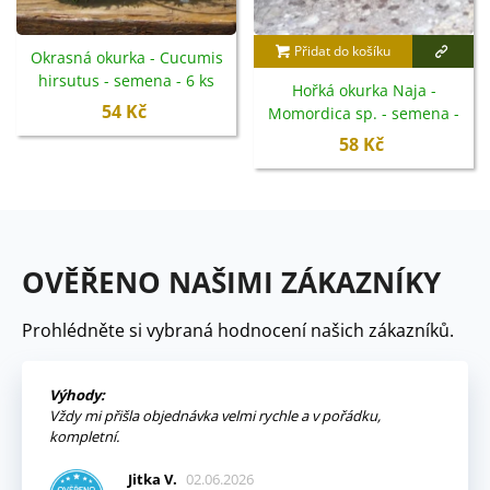
Přidat do košíku
Okrasná okurka - Cucumis
hirsutus - semena - 6 ks
Hořká okurka Naja -
54 Kč
Momordica sp. - semena -
6 ks
58 Kč
OVĚŘENO NAŠIMI ZÁKAZNÍKY
Prohlédněte si vybraná hodnocení našich zákazníků.
Výhody:
Vždy mi přišla objednávka velmi rychle a v pořádku,
kompletní.
Jitka V.
02.06.2026