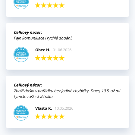
Celkový názor:
Fajn komunikace i rychlé dodání.
Obec H.
01.06.2026
Celkový názor:
Zboží došlo v pořádku bez jediné chybičky. Dnes, 10.5. už mi
tymián raší z květníku.
Vlasta K.
10.05.2026