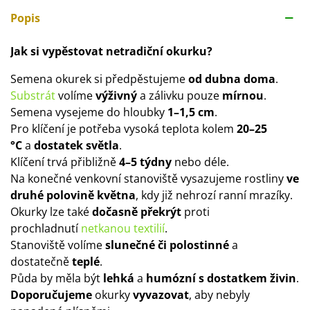
Popis
Jak si vypěstovat netradiční okurku?
Semena okurek si předpěstujeme
od dubna doma
.
Substrát
volíme
výživný
a zálivku pouze
mírnou
.
Semena vysejeme do hloubky
1–1,5 cm
.
Pro klíčení je potřeba vysoká teplota kolem
20–25
°C
a
dostatek světla
.
Klíčení trvá přibližně
4–5 týdny
nebo déle.
Na konečné venkovní stanoviště vysazujeme rostliny
ve
druhé polovině května
, kdy již nehrozí ranní mrazíky.
Okurky lze také
dočasně překrýt
proti
prochladnutí
netkanou textilií
.
Stanoviště volíme
slunečné či polostinné
a
dostatečně
teplé
.
Půda by měla být
lehká
a
humózní s dostatkem živin
.
Doporučujeme
okurky
vyvazovat
, aby nebyly