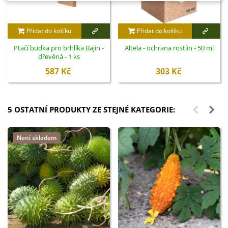
Přidat do košíku
Přidat do košíku
Ptačí budka pro brhlíka Bajin -
Altela - ochrana rostlin - 50 ml
dřevěná - 1 ks
587 Kč
303 Kč
5 OSTATNÍ PRODUKTY ZE STEJNÉ KATEGORIE:
Není skladem