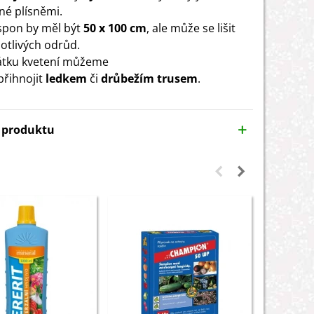
é plísněmi.
 spon by měl být
50 x 100 cm
, ale může se lišit
notlivých odrůd.
átku kvetení můžeme
přihnojit
ledkem
či
drůbežím trusem
.
y produktu