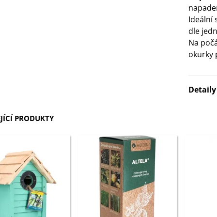
napaden
Ideální
dle jed
Na poč
okurky 
Detail
JÍCÍ PRODUKTY