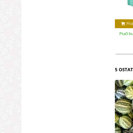
Přid
Ptačí b
5 OSTAT