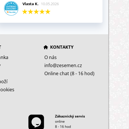
Vlasta K.
10.05.2026
T
KONTAKTY
ánka
O nás
y
info@zesemen.cz
Online chat (8 - 16 hod)
boží
cookies
Zákaznický servis
online
8 - 16 hod