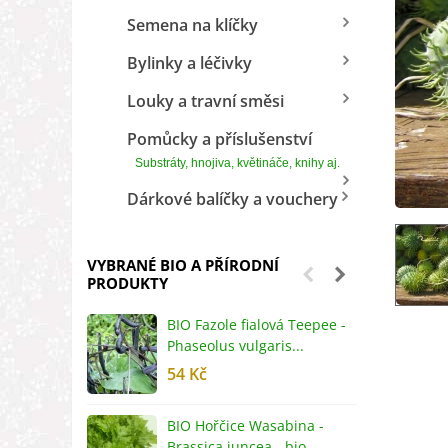
Semena na klíčky
Bylinky a léčivky
Louky a travní směsi
Pomůcky a příslušenství
Substráty, hnojiva, květináče, knihy aj.
Dárkové balíčky a vouchery
VYBRANÉ BIO A PŘÍRODNÍ
PRODUKTY
BIO Fazole fialová Teepee -
B
Phaseolus vulgaris...
R
54 Kč
5
BIO Hořčice Wasabina -
B
Brassica juncea - bio...
v