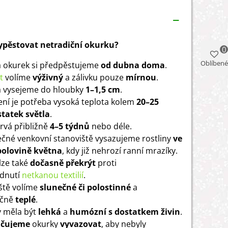
vypěstovat netradiční okurku?
0
Oblíbené
 okurek si předpěstujeme
od dubna doma
.
t
volíme
výživný
a zálivku pouze
mírnou
.
 vysejeme do hloubky
1–1,5 cm
.
čení je potřeba vysoká teplota kolem
20–25
tatek světla
.
trvá přibližně
4–5 týdnů
nebo déle.
čné venkovní stanoviště vysazujeme rostliny
ve
polovině května
, kdy již nehrozí ranní mrazíky.
lze také
dočasně překrýt
proti
adnutí
netkanou textilií
.
ště volíme
slunečné či polostinné
a
ečně
teplé
.
 měla být
lehká
a
humózní s dostatkem živin
.
čujeme
okurky
vyvazovat
, aby nebyly