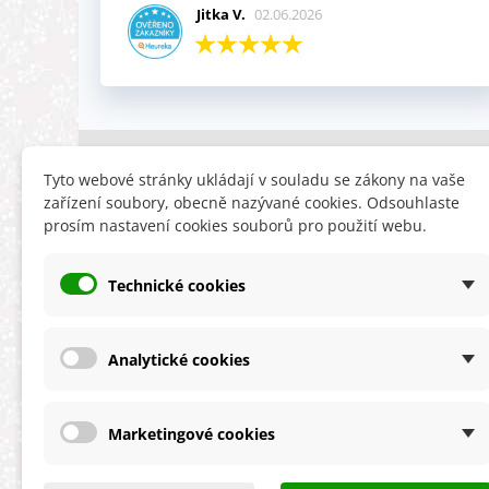
Jitka V.
02.06.2026
INFORMACE
HLEDÁTE
Tyto webové stránky ukládají v souladu se zákony na vaše
zařízení soubory, obecně nazývané cookies. Odsouhlaste
Obchodní podmínky
Slevy
prosím nastavení cookies souborů pro použití webu.
Reklamační řád
Novinky
Ochrana osobních údajů
Nyní doporuču
Technické cookies
Cookies
Mapa stránek
ÚKZÚZ info a odkazy
Analytické cookies
Marketingové cookies
★★★★★
4,9 celková spokojenost
s obchodem