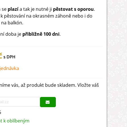
a se
plazí
a tak je nutné ji
pěstovat s oporou
.
 k pěstování na okrasném záhoně nebo i do
u na balkón.
ní doba je
přibližně 100 dni
.
č
jednávka
íme vás, až produkt bude skladem. Vložte váš
5
at k oblíbeným