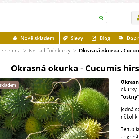
Nově skladem
Slevy
Blog
Dopr
 zelenina
>
Netradiční okurky
>
Okrasná okurka - Cucumi
Okrasná okurka - Cucumis hirs
Okrasn
 skladem
okurky. 
"ostny"
Jedná s
několik
Tento k
angrešt