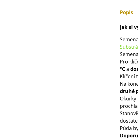
3 Kč
Popis
IO Bazalka pravá červená -
Jak si 
cimum basilicum -...
6 Kč
Semena
Substrá
Semena
IO Stévie sladká - Stevia
Pro klí
ebaudiana - bio...
°C
a
dos
4 Kč
Klíčení 
Na kone
druhé 
Okurky 
prochl
Stanovi
dostat
Půda by
Doporu