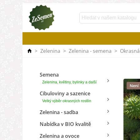
>
Zelenina
>
Zelenina - semena
>
Okrasná
Semena
Zelenina, květiny, bylinky a další
Není
Cibuloviny a sazenice
Velký výběr okrasných rostlin
Zelenina - sadba
Nabídka v BIO kvalitě
Zelenina a ovoce