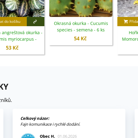
at do košíku
Přida
Okrasná okurka - Cucumis
species - semena - 6 ks
 angreštová okurka -
Hořk
54 Kč
mis myriocarpus -
Momordi
semena - 6 ks
53 Kč
KY
níků.
Celkový názor:
Fajn komunikace i rychlé dodání.
Obec H.
01.06.2026