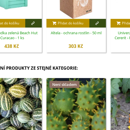
at do košíku
Přidat do košíku
Přida
udka zelená Beach Hut
Altela - ochrana rostlin - 50 ml
Univerz
Curacao - 1 ks
Cererit -
438 Kč
303 Kč
NÍ PRODUKTY ZE STEJNÉ KATEGORIE:
Není skladem