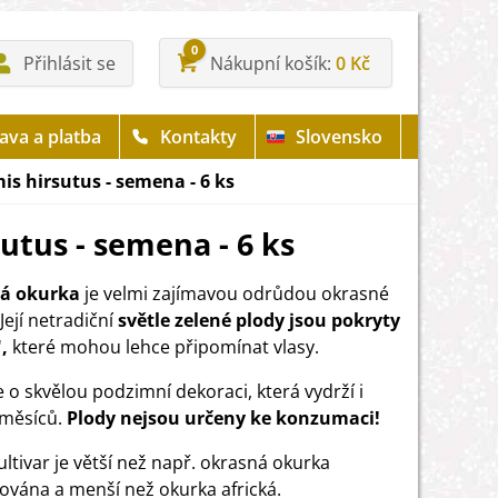
0
Přihlásit se
Nákupní košík
0 Kč
ava a platba
Kontakty
Slovensko
s hirsutus - semena - 6 ks
utus - semena - 6 ks
á okurka
je velmi zajímavou odrůdou okrasné
Její netradiční
světle zelené plody jsou pokryty
,
které mohou lehce připomínat vlasy.
e o skvělou podzimní dekoraci, která vydrží i
 měsíců.
Plody nejsou určeny ke konzumaci!
ultivar je větší než např. okrasná okurka
ována a menší než okurka africká.