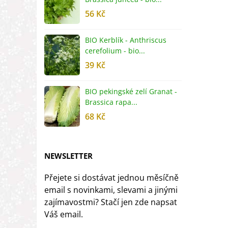
56 Kč
5
BIO Kerblík - Anthriscus
B
cerefolium - bio...
O
39 Kč
5
BIO pekingské zelí Granat -
B
Brassica rapa...
r
68 Kč
8
NEWSLETTER
Přejete si dostávat jednou měsíčně
email s novinkami, slevami a jinými
zajímavostmi? Stačí jen zde napsat
Váš email.