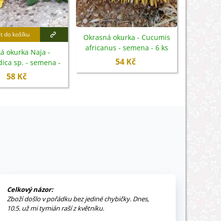
t do košíku
Přidat
Okrasná okurka - Cucumis
africanus - semena - 6 ks
á okurka Naja -
Okrasn
54 Kč
ca sp. - semena -
Cucum
6 ks
se
58 Kč
Celkový názor:
Zboží došlo v pořádku bez jediné chybičky. Dnes,
10.5. už mi tymián raší z květníku.