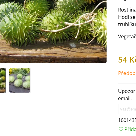
Rostlin
Hodí se
truhlík
Vegetač
54 K
Předob
Upozorn
email.
IO Ředkev bílá Laurin -
aphanus sativus - bio...
4 Kč
100143
Přid
IO Mangold duhový - Beta
ulgaris - bio semena...