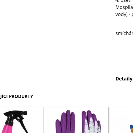
4. ošetř
Mospilan
vody) -
- 
smícháme
Detail
JÍCÍ PRODUKTY