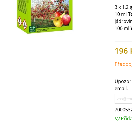
3 x 1,2 
10 ml
T
jádrovin
100 ml
196 
Předob
Upozorn
email.
IO Ředkev bílá Laurin -
aphanus sativus - bio...
700053
4 Kč
Přid
IO Mangold duhový - Beta
ulgaris - bio semena...