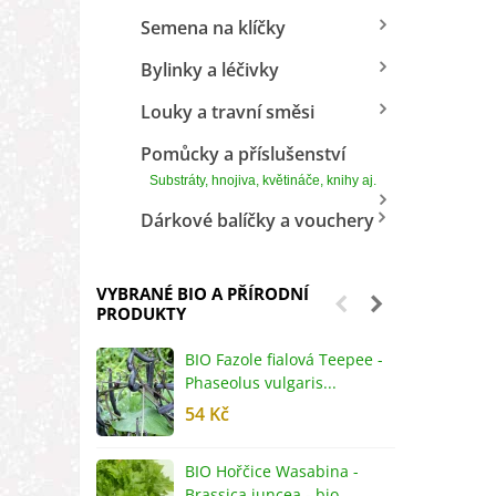
Semena na klíčky
Bylinky a léčivky
Louky a travní směsi
Pomůcky a příslušenství
Substráty, hnojiva, květináče, knihy aj.
Dárkové balíčky a vouchery
VYBRANÉ BIO A PŘÍRODNÍ
PRODUKTY
BIO Fazole fialová Teepee -
B
Phaseolus vulgaris...
R
54 Kč
5
BIO Hořčice Wasabina -
B
Brassica juncea - bio...
v