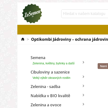
>
Optikombi Jádroviny – ochrana jádrovi
Semena
Zelenina, květiny, bylinky a další
Není
Cibuloviny a sazenice
Velký výběr okrasných rostlin
Zelenina - sadba
Nabídka v BIO kvalitě
Zelenina a ovoce