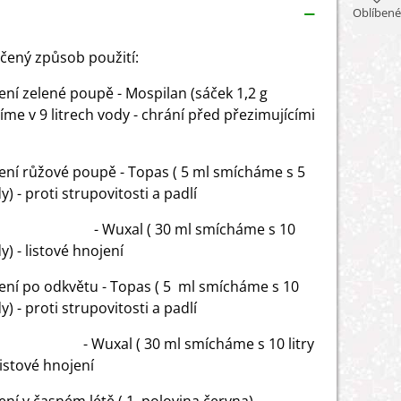
Oblíbené
ený způsob použití:
ření zelené poupě - Mospilan (sáček 1,2 g
íme v 9 litrech vody - chrání před přezimujícími
ření růžové poupě - Topas ( 5 ml smícháme s 5
dy) - proti strupovitosti a padlí
xal ( 30 ml smícháme s 10
dy) - listové hnojení
ření po odkvětu - Topas ( 5 ml smícháme s 10
dy) - proti strupovitosti a padlí
al ( 30 ml smícháme s 10 litry
listové hnojení