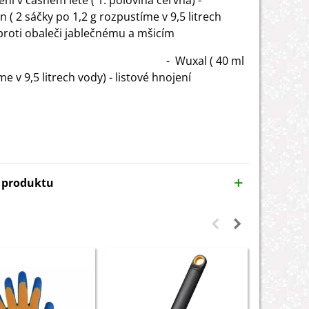
ení v časném létě ( 1. polovina června) -
 ( 2 sáčky po 1,2 g rozpustíme v 9,5 litrech
 proti obaleči jablečnému a mšicím
Wuxal ( 40 ml
 v 9,5 litrech vody) - listové hnojení
y produktu