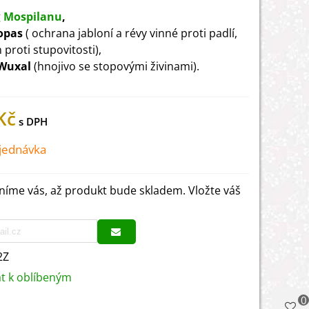
g
Mospilanu
,
opas
( ochrana jabloní a révy vinné proti padlí,
 proti stupovitosti),
Wuxal
(hnojivo se stopovými živinami).
Kč
jednávka
íme vás, až produkt bude skladem. Vložte váš
2Z
at k oblíbeným
0