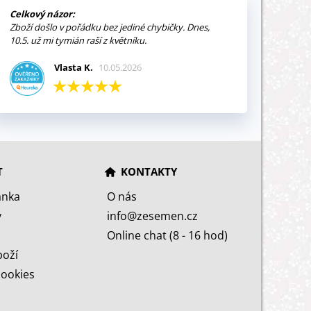
Celkový názor:
Zboží došlo v pořádku bez jediné chybičky. Dnes,
10.5. už mi tymián raší z květníku.
Vlasta K.
10.05.2026
T
KONTAKTY
ánka
O nás
y
info@zesemen.cz
Online chat (8 - 16 hod)
boží
cookies