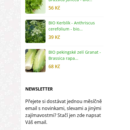
56 Kč
5
BIO Kerblík - Anthriscus
B
cerefolium - bio...
O
39 Kč
5
BIO pekingské zelí Granat -
B
Brassica rapa...
r
68 Kč
8
NEWSLETTER
Přejete si dostávat jednou měsíčně
email s novinkami, slevami a jinými
zajímavostmi? Stačí jen zde napsat
Váš email.