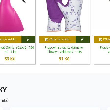
at do košíku
Přidat do košíku
Přida
ač Spirit - růžový - 750
Pracovní rukavice dámské -
Pracovn
ml - 1 ks
Flower - velikost 7 - 1 ks
v
83 Kč
91 Kč
KY
níků.