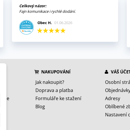
Celkový názor:
Fajn komunikace i rychlé dodání.
Obec H.
01.06.2026
NAKUPOVÁNÍ
VÁŠ ÚČE
Jak nakoupit?
Osobní str
Doprava a platba
Objednávk
jeme
Formuláře ke stažení
Adresy
Blog
Oblíbené z
Nastavení 