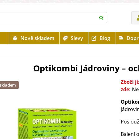
Nově skladem
Slevy
Blog
Dopr
n
Optikombi Jádroviny – oc
Zboží 
 skladem
zde:
Ne
Optiko
jádrovin
Poslouží
Balení 