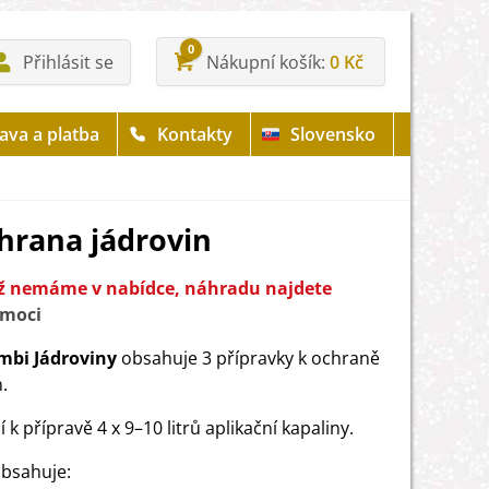
0
Přihlásit se
Nákupní košík
0 Kč
ava a platba
Kontakty
Slovensko
hrana jádrovin
již nemáme v nabídce, náhradu najdete
moci
mbi Jádroviny
obsahuje 3 přípravky k ochraně
.
 k přípravě 4 x 9–10 litrů aplikační kapaliny.
obsahuje: