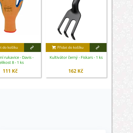
t do košíku
Přidat do košíku
Přidat
í rukavice - Davis -
Kultivátor černý - Fiskars - 1 ks
Pracovní
elikost 8 - 1 ks
ve
111 Kč
162 Kč