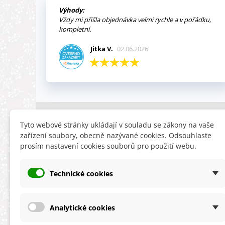
Výhody:
Vždy mi přišla objednávka velmi rychle a v pořádku,
kompletní.
Jitka V.
02.06.2026
INFORMACE
HLEDÁTE
Tyto webové stránky ukládají v souladu se zákony na vaše
zařízení soubory, obecně nazývané cookies. Odsouhlaste
Obchodní podmínky
Slevy
prosím nastavení cookies souborů pro použití webu.
Reklamační řád
Novinky
Ochrana osobních údajů
Nyní doporuču
Technické cookies
Cookies
Mapa stránek
ÚKZÚZ info a odkazy
Analytické cookies