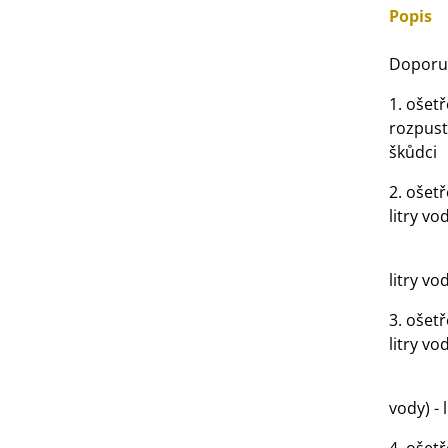
Popis
3 Kč
Doporuč
IO Bazalka pravá červená -
cimum basilicum -...
1. ošet
6 Kč
rozpust
škůdci
IO Stévie sladká - Stevia
2. ošet
ebaudiana - bio...
litry vo
4 Kč
- Wu
litry vo
3. ošet
litry vo
- Wux
vody) - 