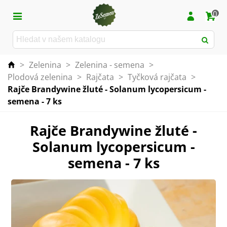
0
>
Zelenina
>
Zelenina - semena
>
Plodová zelenina
>
Rajčata
>
Tyčková rajčata
>
Rajče Brandywine žluté - Solanum lycopersicum -
semena - 7 ks
Rajče Brandywine žluté -
Solanum lycopersicum -
semena - 7 ks