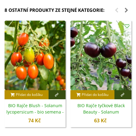
8 OSTATNÍ PRODUKTY ZE STEJNÉ KATEGORIE:
Přidat do košíku
Přidat do košíku
BIO Rajče Blush - Solanum
BIO Rajče tyčkové Black
lycopersicum - bio semena -
Beauty - Solanum
6 ks
lycopersicum - bio semena -
74 Kč
63 Kč
7 ks