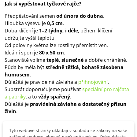
Jak si vypěstovat tyčkové rajče?
Předpěstování semen
od února do dubna
.
Hloubka výsevu je
0,5 cm
.
Doba klíčení je
1–2 týdny, i déle
, během klíčení
udržujte vyšší teplotu.
Od poloviny května lze rostliny přemístit ven.
Ideální spon je
80 x 50 cm
.
Stanoviště volíme
teplé, slunečné
a dobře chráněné.
Půda by měla být
středně těžká, bohatě zásobena
humusem
.
Důležitá je pravidelná závlaha a
přihnojování
.
Substrát doporučujeme používat
speciální pro rajčata
a papriky
, a to
vždy spařený
.
Důležitá je
pravidelná závlaha a dostatečný přísun
živin
.
Tyto webové stránky ukládají v souladu se zákony na vaše
Detaily produktu
zařízení soubory, obecně nazývané cookies. Odsouhlaste