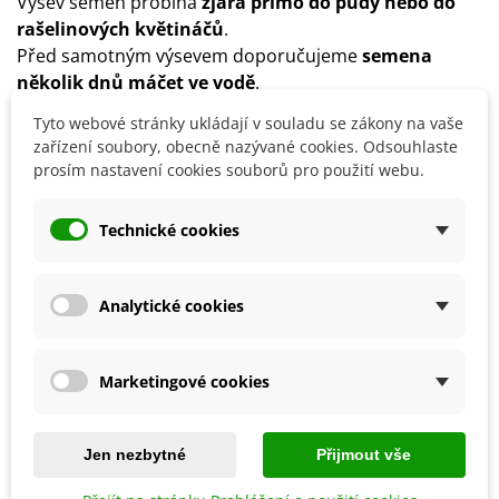
Výsev semen probíhá
zjara přímo do půdy nebo do
rašelinových květináčů
.
Před samotným výsevem doporučujeme
semena
několik dnů máčet ve vodě
.
Stanoviště volíme
slunečné či polostinné
.
Tyto webové stránky ukládají v souladu se zákony na vaše
Půda by měla být
dobře propustná
.
zařízení soubory, obecně nazývané cookies. Odsouhlaste
Rostlina vyžaduje
dostatečnou zálivku
, vyhovuje ji
prosím nastavení cookies souborů pro použití webu.
vlhká půda.
Technické cookies
Detaily produktu
Analytické cookies
SOUVISEJÍCÍ PRODUKTY
Marketingové cookies
Jen nezbytné
Přijmout vše