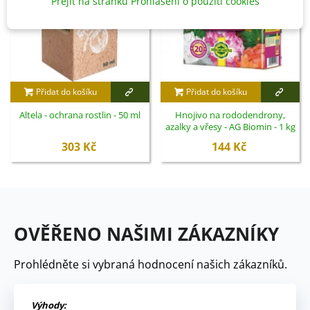
Přejít na stránku Prohlášení o použití cookies
Přidat do košíku
Přidat do košíku
Altela - ochrana rostlin - 50 ml
Hnojivo na rododendrony,
azalky a vřesy - AG Biomin - 1 kg
303 Kč
144 Kč
OVĚŘENO NAŠIMI ZÁKAZNÍKY
Prohlédněte si vybraná hodnocení našich zákazníků.
Výhody: