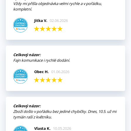
Vždy mi přišla objednávka velmi rychle a v pořádku,
kompletní.
Jitka V.
02.06.2026
Celkový názor:
Fajn komunikace i rychlé dodání.
Obec H.
01.06.2026
Celkový názor:
Zboží došlo v pořádku bez jediné chybičky. Dnes, 10.5. už mi
tymián raší z květníku.
Vlasta K.
10.05.2026