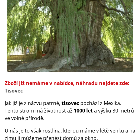
Zboží již nemáme v nabídce, náhradu najdete zde:
Tisovec
Jak již je z názvu patrné,
tisovec
pochází z Mexika.
Tento strom má životnost až
1000 let
a výšku 30 metrů
ve volné přírodě.
U nás je to však rostlina, kterou máme v létě venku a na
zimu ji můžeme přenést domů za okno.