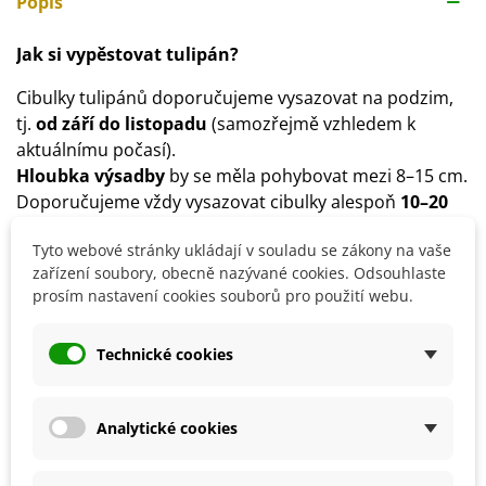
Popis
Jak si vypěstovat tulipán?
Cibulky tulipánů doporučujeme vysazovat na podzim,
tj.
od září do listopadu
(samozřejmě vzhledem k
aktuálnímu počasí).
Hloubka výsadby
by se měla pohybovat mezi 8–15 cm.
Doporučujeme vždy vysazovat cibulky alespoň
10–20
cm od sebe
.
Tyto webové stránky ukládají v souladu se zákony na vaše
Stanoviště
pro tulipány zvolíme slunečné či
zařízení soubory, obecně nazývané cookies. Odsouhlaste
polostinné.
prosím nastavení cookies souborů pro použití webu.
Substrát
by měl být výživný, s pH 6–7, hlinitopísčitý.
Co dělat s tulipány po odkvětu?
Technické cookies
Cibulky doporučujeme vyjmout z půdy
v červnu
.
Cibulky očistíme a poté uložíme do místnosti
s
Analytické cookies
teplotou kolem 15 °C.
Teplota by neměla příliš kolísat.