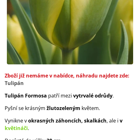
Zboží již nemáme v nabídce, náhradu najdete zde:
Tulipán
Tulipán Formosa
patří mezi
vytrvalé odrůdy
.
Pyšní se krásným
žlutozeleným
květem.
Vynikne v
okrasných záhoncích, skalkách
, ale i
v
květináči
.