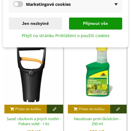
Marketingové cookies
Detaily produktu
Jen nezbytné
Přijmout vše
SOUVISEJÍCÍ PRODUKTY
Přejít na stránku Prohlášení o použití cookies
Přidat do košíku
Přidat do košíku
Sazeč cibulovin a jiných rostlin -
Neudosan proti škůdcům -
Fiskars solid - 1 ks
250 ml