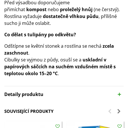
Před výsadbou doporučujeme
přimíchat
kompost
nebo
proleželý hnůj
(ne čerstvý).
Rostlina vyžaduje
dostatečně vlhkou půdu
, přílišné
sucho ji může oslabit.
Co dělat s tulipány po odkvětu?
Odštípne se květní stonek a rostlina se nechá
zcela
zaschnout
.
Cibulky se vyjmou z půdy, osuší se a
uskladní v
papírových sáčcích na suchém vzdušném místě
s
teplotou okolo 15–20 °C
.
Detaily produktu
SOUVISEJÍCÍ PRODUKTY