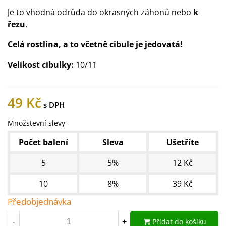
Je to vhodná odrůda do okrasných záhonů nebo
k
řezu
.
Celá rostlina, a to včetně cibule je jedovatá!
Velikost cibulky:
10/11
49 Kč
Množstevní slevy
Počet balení
Sleva
Ušetříte
5
5%
12 Kč
10
8%
39 Kč
Předobjednávka
Přidat do košíku
-
+