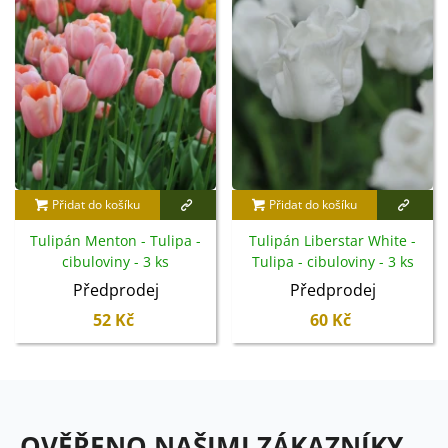
Přidat do košíku
Přidat do košíku
Tulipán Menton - Tulipa -
Tulipán Liberstar White -
cibuloviny - 3 ks
Tulipa - cibuloviny - 3 ks
Předprodej
Předprodej
52 Kč
60 Kč
OVĚŘENO NAŠIMI ZÁKAZNÍKY