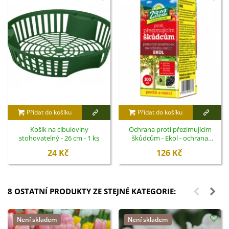
Přidat do košíku
Přidat do košíku
Košík na cibuloviny
Ochrana proti přezimujícím
stohovatelný - 26 cm - 1 ks
škůdcům - Ekol - ochrana
rostlin - 100 ml
24 Kč
126 Kč
8 OSTATNÍ PRODUKTY ZE STEJNÉ KATEGORIE:
Není skladem
Není skladem