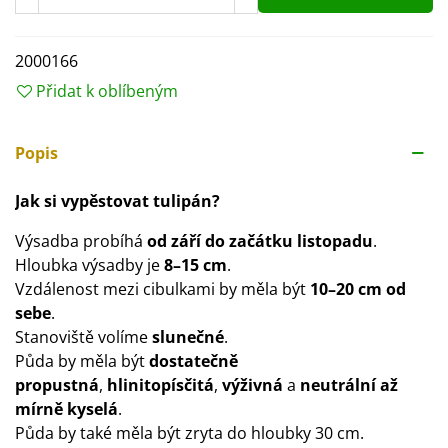
2000166
Přidat k oblíbeným
Popis
Jak si vypěstovat tulipán?
Výsadba probíhá
od září do
začátku listopadu
.
Hloubka výsadby je
8–15 cm
.
Vzdálenost mezi cibulkami by měla být
10–20 cm od
sebe
.
Stanoviště volíme
slunečné
.
Půda by měla být
dostatečně
propustná
,
hlinitopísčitá
,
výživná
a
neutrální až
mírně kyselá
.
Půda by také měla být zryta do hloubky 30 cm.