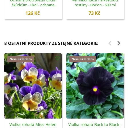
škůdcům - Ekol - ochrana
rostliny - BoPon - 500 ml
rostlin - 100 ml
126 Kč
73 Kč
8 OSTATNÍ PRODUKTY ZE STEJNÉ KATEGORIE:
Není skladem
Není skladem
Violka rohatá Miss Helen
Violka rohatá Back to Black -