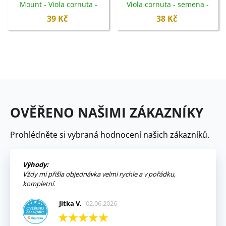
Mount - Viola cornuta -
Viola cornuta - semena -
semena - 100 ks
120 ks
39 Kč
38 Kč
OVĚŘENO NAŠIMI ZÁKAZNÍKY
Prohlédněte si vybraná hodnocení našich zákazníků.
Výhody:
Vždy mi přišla objednávka velmi rychle a v pořádku,
kompletní.
Jitka V.
02.06.2026