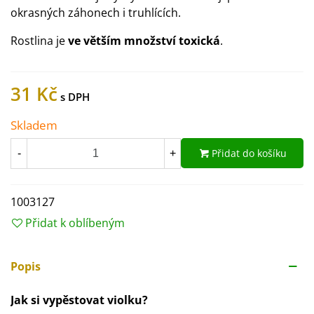
okrasných záhonech i truhlících.
Rostlina je
ve větším množství toxická
.
31 Kč
Skladem
Přidat do košíku
-
+
1003127
Přidat k oblíbeným
Popis
Jak si vypěstovat violku?