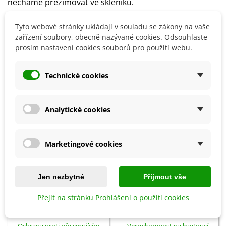
necháme přezimovat ve skleníku.
Tyto webové stránky ukládají v souladu se zákony na vaše
zařízení soubory, obecně nazývané cookies. Odsouhlaste
Detaily produktu
prosím nastavení cookies souborů pro použití webu.
SOUVISEJÍCÍ PRODUKTY
Technické cookies
Analytické cookies
Marketingové cookies
Jen nezbytné
Přijmout vše
Přejít na stránku Prohlášení o použití cookies
Přidat do košíku
Přidat do košíku
Ochrana proti přezimujícím
Vermikompost na kvetoucí