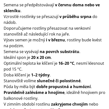
Semena se předpěstovávají
v červnu doma nebo ve
skleníku
.
Vzrostlé rostlinky se přesazují
v průběhu srpna
do
nádob.
Doporučujeme rostliny přesazovat na venkovní
stanoviště až následující rok na jaře.
Výsev semen je možný
i v březnu
, rostliny bude kvést
na podzim.
Semena se vysévají
na povrch substrátu
.
Ideální spon je
20 x 20 cm
.
Optimální teplota ke klíčení je
16–20 °C
, nesmí klesnout
pod 15 °C.
Doba klíčení je
1–2 týdny
.
Stanoviště volíme
slunečné či polostinné
.
Půda by měla být
dobře propustná a humózní
.
Pravidelně zaléváme a hnojíme
, ideálně hnojivem pro
balkonové rostliny.
V zimním období rostlinu
zakryjeme chvojím
nebo