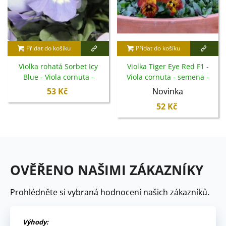
Přidat do košíku
Přidat do košíku
Violka rohatá Sorbet Icy
Violka Tiger Eye Red F1 -
Blue - Viola cornuta -
Viola cornuta - semena -
semena - 20 ks
20 ks
53 Kč
Novinka
52 Kč
OVĚŘENO NAŠIMI ZÁKAZNÍKY
Prohlédněte si vybraná hodnocení našich zákazníků.
Výhody: