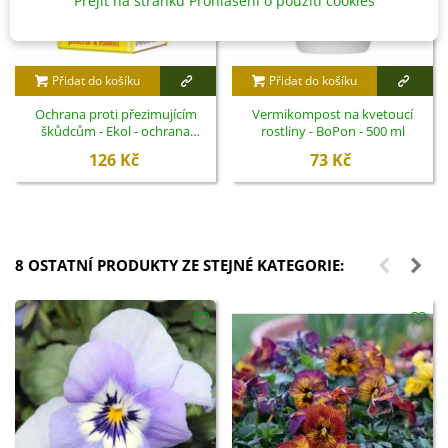
Přejít na stránku Prohlášení o použití cookies
Přidat do košíku
Přidat do košíku
Ochrana proti přezimujícím
Vermikompost na kvetoucí
škůdcům - Ekol - ochrana
rostliny - BoPon - 500 ml
rostlin - 100 ml
126 Kč
73 Kč
8 OSTATNÍ PRODUKTY ZE STEJNÉ KATEGORIE: