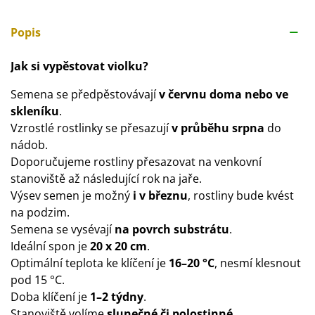
Popis
Jak si vypěstovat violku?
Semena se předpěstovávají
v červnu doma nebo ve
skleníku
.
Vzrostlé rostlinky se přesazují
v průběhu srpna
do
nádob.
Doporučujeme rostliny přesazovat na venkovní
stanoviště až následující rok na jaře.
Výsev semen je možný
i v březnu
, rostliny bude kvést
na podzim.
Semena se vysévají
na povrch substrátu
.
Ideální spon je
20 x 20 cm
.
Optimální teplota ke klíčení je
16–20 °C
, nesmí klesnout
pod 15 °C.
Doba klíčení je
1–2 týdny
.
Stanoviště volíme
slunečné či polostinné
.