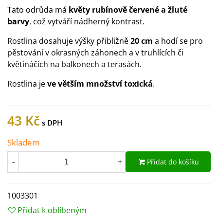
Tato odrůda má
květy rubínově červené a žluté
barvy
, což vytváří nádherný kontrast.
Rostlina dosahuje výšky přibližně
20 cm
a hodí se pro
pěstování v okrasných záhonech a v truhlících či
květináčích na balkonech a terasách.
Rostlina je
ve větším množství toxická
.
43 Kč
Skladem
Přidat do košíku
-
+
1003301
Přidat k oblíbeným