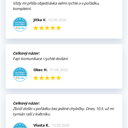
Vždy mi přišla objednávka velmi rychle a v pořádku,
kompletní.
Jitka V.
02.06.2026
Celkový názor:
Fajn komunikace i rychlé dodání.
Obec H.
01.06.2026
Celkový názor:
Zboží došlo v pořádku bez jediné chybičky. Dnes, 10.5. už mi
tymián raší z květníku.
Vlasta K.
10.05.2026