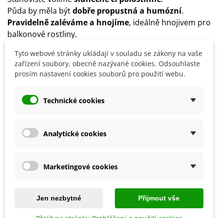
Půda by měla být
dobře propustná a humózní
.
Pravidelně zaléváme a hnojíme
, ideálně hnojivem pro
balkonové rostliny.
V zimním období rostlinu
zakryjeme chvojím
nebo
Tyto webové stránky ukládají v souladu se zákony na vaše
necháme přezimovat ve skleníku.
zařízení soubory, obecně nazývané cookies. Odsouhlaste
prosím nastavení cookies souborů pro použití webu.
Detaily produktu
Technické cookies
SOUVISEJÍCÍ PRODUKTY
Analytické cookies
Marketingové cookies
Jen nezbytné
Přijmout vše