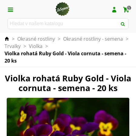
0
>
Okrasné rostliny
>
Okrasné rostliny - semena
>
Trvalky
>
Violka
>
Violka rohatá Ruby Gold - Viola cornuta - semena -
20 ks
Violka rohatá Ruby Gold - Viola
cornuta - semena - 20 ks