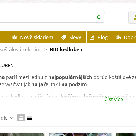
Nově skladem
Slevy
Blog
Dopr
košťálová zelenina
>
BIO kedluben
DLUBEN
na
patří mezi jednu z
nejpopulárnějších
odrůd košťálové ze
 lze vysévat jak
na jaře
, tak i
na podzim
.
ace kedlubny přispívá k
lepšímu duševnímu zdraví
ne
Číst více
vat lze i listy.
kategorii naleznete semena v
BIO kvalitě
!
odle