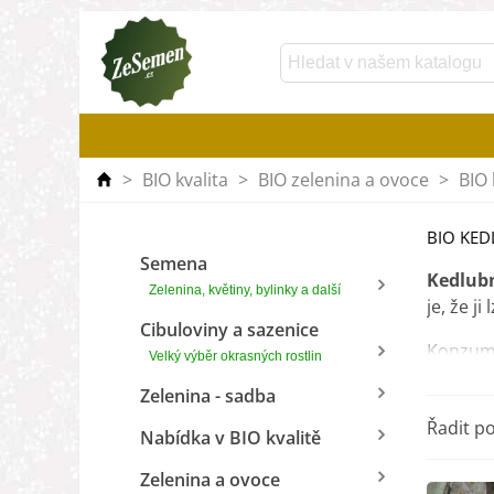
>
BIO kvalita
>
BIO zelenina a ovoce
>
BIO 
BIO KE
Semena
Kedlub
Zelenina, květiny, bylinky a další
je, že ji
Cibuloviny a sazenice
Konzum
Velký výběr okrasných rostlin
Konzumo
Zelenina - sadba
V této 
Řadit p
Nabídka v BIO kvalitě
Zelenina a ovoce