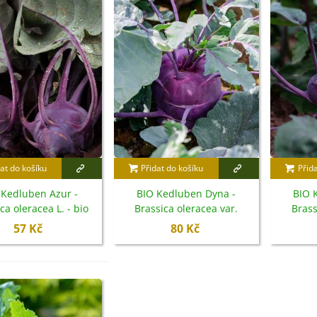
at do košíku
Přidat do košíku
Přid
 Kedluben Azur -
BIO Kedluben Dyna -
BIO 
ca oleracea L. - bio
Brassica oleracea var.
Brass
emena - 50 ks
gongylodes - bio semena -
gongylo
57 Kč
80 Kč
IO Ředkev bílá Laurin -
50 ks
aphanus sativus - bio...
4 Kč
IO Mangold duhový - Beta
ulgaris - bio semena...