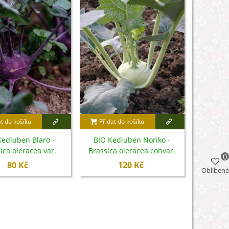
at do košíku
Přidat do košíku
Kedluben Blaro -
BIO Kedluben Noriko -
ica oleracea var.
Brassica oleracea convar.
0
des - bio semena -
gongylodes - bio semena -
80 Kč
120 Kč
Oblíbené
50 ks
80 ks