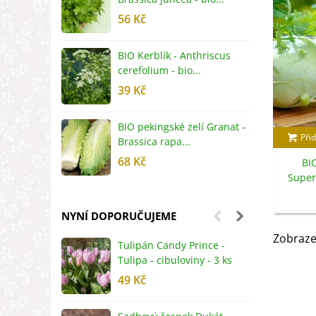
56 Kč
5
BIO Kerblík - Anthriscus
B
cerefolium - bio...
O
39 Kč
5
BIO pekingské zelí Granat -
B
Přid
Brassica rapa...
r
68 Kč
8
BI
Super
olera
NYNÍ DOPORUČUJEME
Zobraze
Tulipán Candy Prince -
J
Tulipa - cibuloviny - 3 ks
r
49 Kč
2