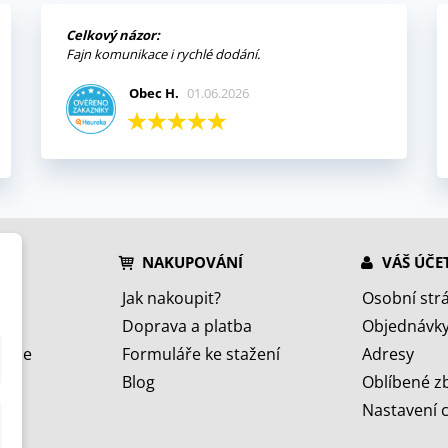
Celkový názor:
Fajn komunikace i rychlé dodání.
Obec H.
01.06.2026
NAKUPOVÁNÍ
VÁŠ ÚČE
Jak nakoupit?
Osobní str
Doprava a platba
Objednávk
jeme
Formuláře ke stažení
Adresy
Blog
Oblíbené z
Nastavení 