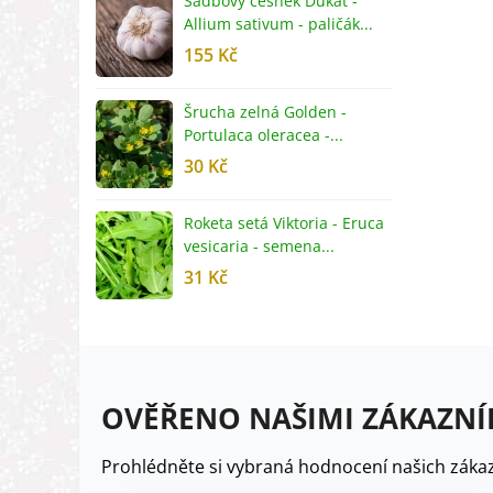
Sadbový česnek Dukát -
F
Allium sativum - paličák...
c
155 Kč
4
Šrucha zelná Golden -
G
Portulaca oleracea -...
S
30 Kč
5
Roketa setá Viktoria - Eruca
P
vesicaria - semena...
M
31 Kč
2
OVĚŘENO NAŠIMI ZÁKAZNÍ
Prohlédněte si vybraná hodnocení našich zákaz