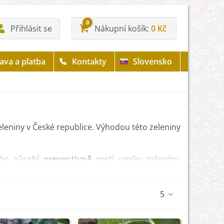
0
Přihlásit se
Nákupní košík
0 Kč
ava a platba
Kontakty
Slovensko
leniny v České republice. Výhodou této zeleniny
bo působí
preventivně
proti vzniku rakoviny.
5