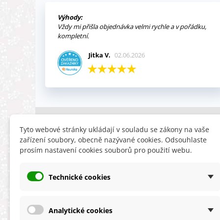
Výhody:
Vždy mi přišla objednávka velmi rychle a v pořádku,
kompletní.
Jitka V.
02.06.2026
INFORMACE
HLEDÁTE
Tyto webové stránky ukládají v souladu se zákony na vaše
zařízení soubory, obecně nazývané cookies. Odsouhlaste
Obchodní podmínky
Slevy
prosím nastavení cookies souborů pro použití webu.
Reklamační řád
Novinky
Ochrana osobních údajů
Nyní doporuču
Technické cookies
Cookies
Mapa stránek
ÚKZÚZ info a odkazy
Analytické cookies