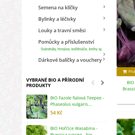
Semena na klíčky
Bylinky a léčivky
Louky a travní směsi
Pomůcky a příslušenství
Substráty, hnojiva, květináče, knihy aj.
Dárkové balíčky a vouchery
Přid
VYBRANÉ BIO A PŘÍRODNÍ
BIO
PRODUKTY
Brassi
s
BIO Fazole fialová Teepee -
B
Phaseolus vulgaris...
R
54 Kč
5
BIO Hořčice Wasabina -
B
Brassica juncea - bio...
v