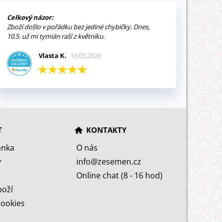
Celkový názor:
Zboží došlo v pořádku bez jediné chybičky. Dnes,
10.5. už mi tymián raší z květníku.
Vlasta K.
10.05.2026
T
KONTAKTY
ánka
O nás
y
info@zesemen.cz
Online chat (8 - 16 hod)
boží
cookies