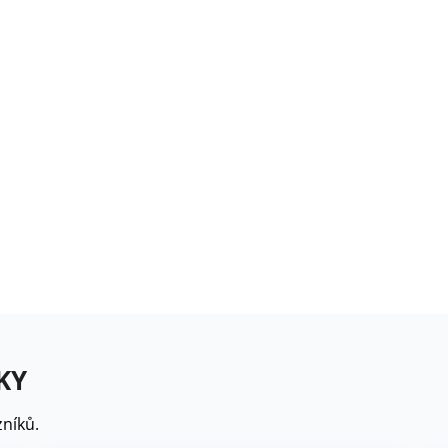
rézie růžová - Freesia -
ibuloviny - 3 ks
6 Kč
loxiníe Mont Blanc -
inningia - cibuloviny -...
8 Kč
omněnka alpská modrá -
yosotis alpestris -...
9 Kč
KY
níků.