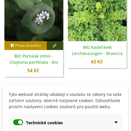
Přidat do košíku
BIO Kadeřávek
Lerchenzungen - Brassica
BIO Portulák zimní -
oleracea L. - bio semena -
43 Kč
Claytonia perfoliata - bio
50 ks
semena - 100 ks
54 Kč
Tyto webové stránky ukládají v souladu se zákony na vaše
Není skladem
zařízení soubory, obecně nazývané cookies. Odsouhlaste
prosím nastavení cookies souborů pro použití webu.
Technické cookies