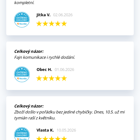
kompletní.
Jitka V.
02.06.2026
Celkový názor:
Fajn komunikace i rychlé dodání.
Obec H.
01.06.2026
Celkový názor:
Zboží došlo v pořádku bez jediné chybičky. Dnes, 10.5. už mi
tymián raší z květníku.
Vlasta K.
10.05.2026