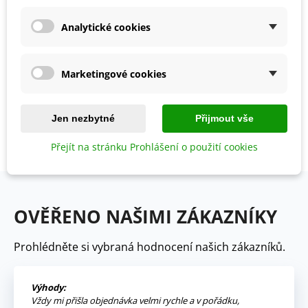
Analytické cookies
Marketingové cookies
BIO Lebeda zahradní -
Atriplex hortensis - bio
semena - 40 ks
54 Kč
Jen nezbytné
Přijmout vše
Přejít na stránku Prohlášení o použití cookies
Zobrazení 1-5 z 5 položek
OVĚŘENO NAŠIMI ZÁKAZNÍKY
Prohlédněte si vybraná hodnocení našich zákazníků.
Výhody:
Vždy mi přišla objednávka velmi rychle a v pořádku,