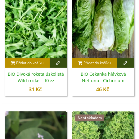
Přidat do košíku
Přidat do košíku
BIO Divoká roketa úzkolistá
BIO Čekanka hlávková
- Wild rocket - Křez -
Nettuno - Cichorium
Diplotaxis tenuiflora - bio
intybus - semena - 100 ks
31 Kč
46 Kč
semena - 250 ks
Není skladem