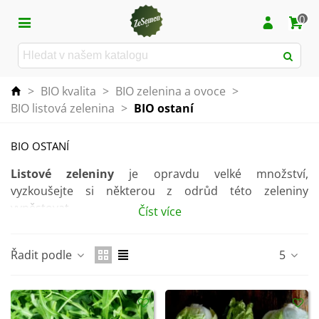
0
>
BIO kvalita
>
BIO zelenina a ovoce
>
BIO listová zelenina
>
BIO ostaní
BIO OSTANÍ
Listové zeleniny
je opravdu velké množství,
vyzkoušejte si některou z odrůd této zeleniny
vypěstovat.
Číst více
Listová zelenina obsahuje
velké množství vitamínu
a
jiných
zdraví prospěšných látek
.
Řadit podle
5
V této kategorii naleznete semena v
BIO kvalitě
!