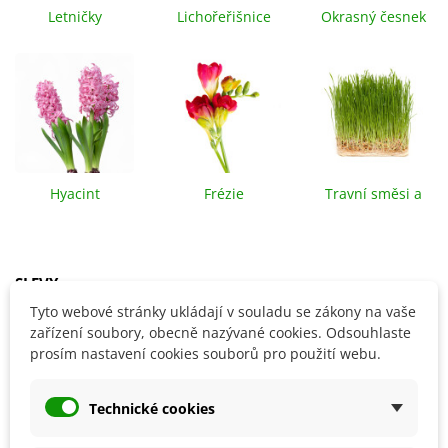
Letničky
Lichořeřišnice
Okrasný česnek
Hyacint
Frézie
Travní směsi a
louky
SLEVY
Tyto webové stránky ukládají v souladu se zákony na vaše
zařízení soubory, obecně nazývané cookies. Odsouhlaste
Sleva
Sleva
prosím nastavení cookies souborů pro použití webu.
Technické cookies