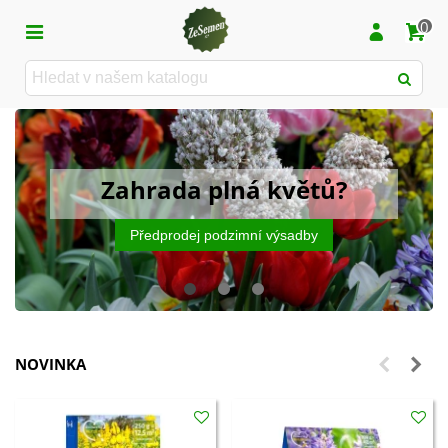
0
Zahrada plná květů?
Předprodej podzimní výsadby
NOVINKA