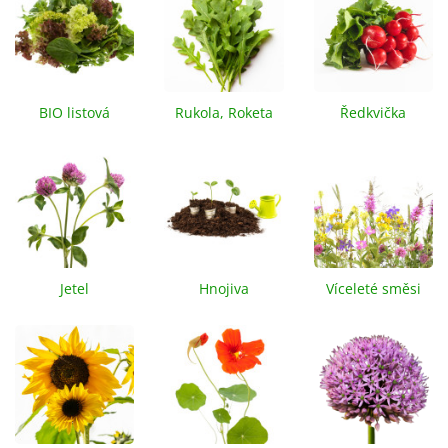
BIO listová
Rukola, Roketa
Ředkvička
zelenina
Jetel
Hnojiva
Víceleté směsi