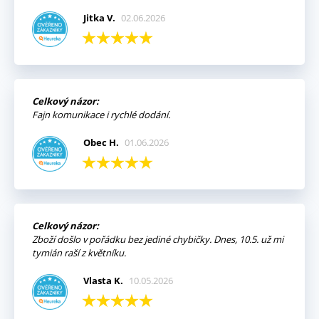
Jitka V.
02.06.2026
Celkový názor:
Fajn komunikace i rychlé dodání.
Obec H.
01.06.2026
Celkový názor:
Zboží došlo v pořádku bez jediné chybičky. Dnes, 10.5. už mi
tymián raší z květníku.
Vlasta K.
10.05.2026