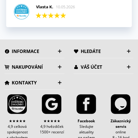
Vlasta K.
10.05.2026
INFORMACE
HLEDÁTE
NAKUPOVÁNÍ
VÁŠ ÚČET
KONTAKTY
★★★★★
★★★★★
Facebook
Zákaznický
4,9 celková
4,9 hvězdiček
Sledujte
servis
spokojenost
1500+ recenzí
aktuality
online
s obchodem
na našem
8 - 16 hod