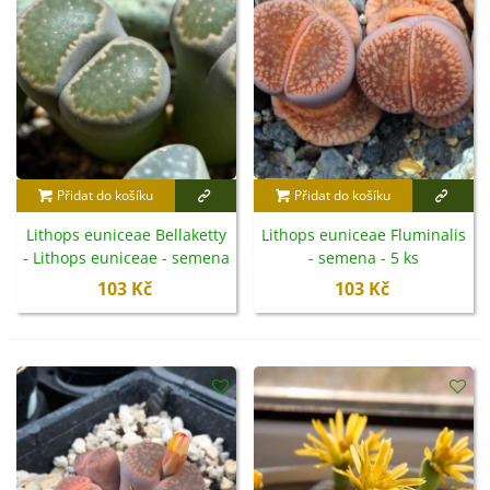
střídmou zálivku
. Při správné péči dokáží i překvapit
krásnými květy v bílé nebo žluté barvě.
Přidat do košíku
Přidat do košíku
Lithops euniceae Bellaketty
Lithops euniceae Fluminalis
- Lithops euniceae - semena
- semena - 5 ks
- 5 ks
103 Kč
103 Kč