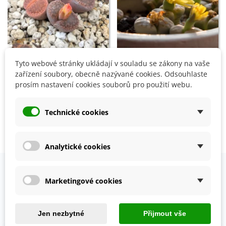
Tyto webové stránky ukládají v souladu se zákony na vaše
Přidat do košíku
Přidat do košíku
zařízení soubory, obecně nazývané cookies. Odsouhlaste
Lithops aucampiae
Lithops dinteri Dintergreen
prosím nastavení cookies souborů pro použití webu.
Rudesheim Shiraz - semena
- semena - 10 ks
- 10 ks
52 Kč
54 Kč
Technické cookies
Zobrazení 1-4 z 4 položek
Analytické cookies
Marketingové cookies
OVĚŘENO NAŠIMI ZÁKAZNÍKY
Prohlédněte si vybraná hodnocení našich zákazníků.
Jen nezbytné
Přijmout vše