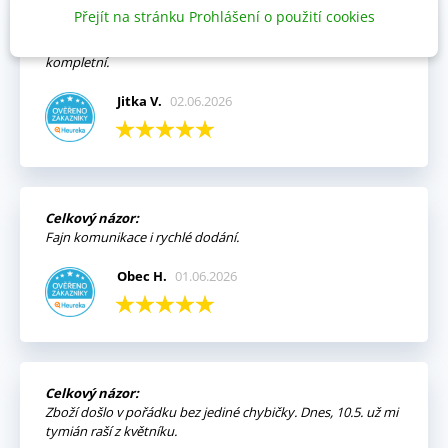
Přejít na stránku Prohlášení o použití cookies
Výhody:
Vždy mi přišla objednávka velmi rychle a v pořádku,
kompletní.
Jitka V.
02.06.2026
Celkový názor:
Fajn komunikace i rychlé dodání.
Obec H.
01.06.2026
Celkový názor:
Zboží došlo v pořádku bez jediné chybičky. Dnes, 10.5. už mi
tymián raší z květníku.