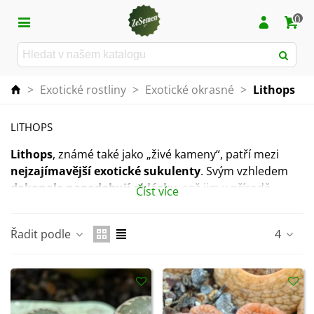
0
>
Exotické rostliny
>
Exotické okrasné
>
Lithops
LITHOPS
Lithops
, známé také jako „živé kameny“, patří mezi
nejzajímavější exotické sukulenty
. Svým vzhledem
dokonale napodobují oblázky
, což jim v přírodě
Číst více
pomáhá splynout s okolím – a doma vytvářejí
jedinečný, minimalistický dekorativní prvek
. Každý
Řadit podle
4
lithops má originální kresbu i tvar, takže žádné dva
nejsou úplně stejné.
Jde o
velmi nenáročné rostliny, které vyžadují pouze
slunné místo, dobře propustný substrát a velmi