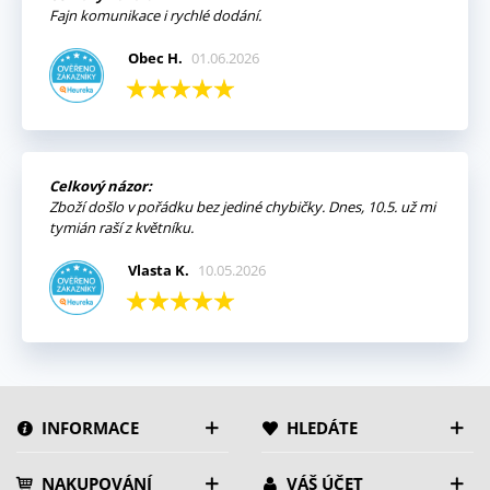
Fajn komunikace i rychlé dodání.
Obec H.
01.06.2026
Celkový názor:
Zboží došlo v pořádku bez jediné chybičky. Dnes, 10.5. už mi
tymián raší z květníku.
Vlasta K.
10.05.2026
INFORMACE
HLEDÁTE
NAKUPOVÁNÍ
VÁŠ ÚČET