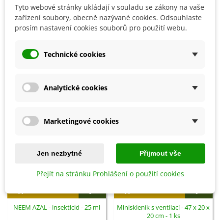
Tyto webové stránky ukládají v souladu se zákony na vaše
zařízení soubory, obecně nazývané cookies. Odsouhlaste
Detaily produktu
prosím nastavení cookies souborů pro použití webu.
SOUVISEJÍCÍ PRODUKTY
Technické cookies
Analytické cookies
Marketingové cookies
Jen nezbytné
Přijmout vše
Přejít na stránku Prohlášení o použití cookies
Přidat do košíku
Přidat do košíku
NEEM AZAL - insekticid - 25 ml
Miniskleník s ventilací - 47 x 20 x
20 cm - 1 ks