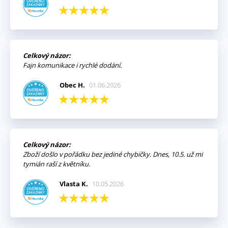
Celkový názor:
Fajn komunikace i rychlé dodání.
Obec H.
01.06.2026
Celkový názor:
Zboží došlo v pořádku bez jediné chybičky. Dnes, 10.5. už mi
tymián raší z květníku.
Vlasta K.
10.05.2026