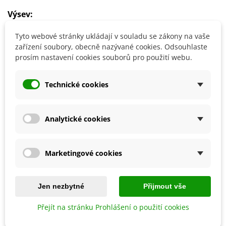
Výsev:
Semena se vysévají celoročně přímo na záhon nebo do
Tyto webové stránky ukládají v souladu se zákony na vaše
zahradních nádob.
zařízení soubory, obecně nazývané cookies. Odsouhlaste
prosím nastavení cookies souborů pro použití webu.
Detaily produktu
Technické cookies
SOUVISEJÍCÍ PRODUKTY
Analytické cookies
Marketingové cookies
Jen nezbytné
Přijmout vše
Přejít na stránku Prohlášení o použití cookies