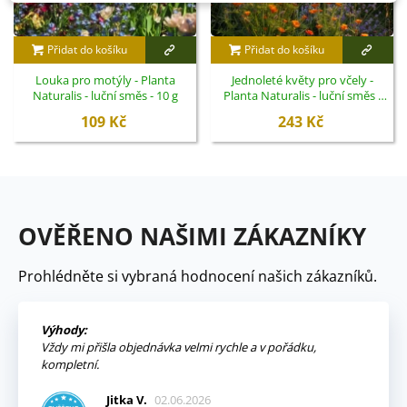
Přidat do košíku
Přidat do košíku
Louka pro motýly - Planta
Jednoleté květy pro včely -
Naturalis - luční směs - 10 g
Planta Naturalis - luční směs -
40 g
109 Kč
243 Kč
OVĚŘENO NAŠIMI ZÁKAZNÍKY
Prohlédněte si vybraná hodnocení našich zákazníků.
Výhody:
Vždy mi přišla objednávka velmi rychle a v pořádku,
kompletní.
Jitka V.
02.06.2026