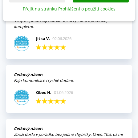
Přejít na stránku Prohlášení o použití cookies
Výhody:
Vždy mi přišla objednávka velmi rychle a v pořádku,
kompletní.
Jitka V.
02.06.2026
Celkový názor:
Fajn komunikace i rychlé dodání.
Obec H.
01.06.2026
Celkový názor:
Zboží došlo v pořádku bez jediné chybičky. Dnes, 10.5. už mi