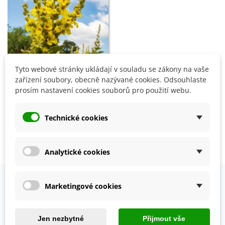
Tyto webové stránky ukládají v souladu se zákony na vaše
Přidat do košíku
zařízení soubory, obecně nazývané cookies. Odsouhlaste
prosím nastavení cookies souborů pro použití webu.
BIO Divizna velkokvětá -
Verbascum densiflorum -
bio semena - 300 ks
Technické cookies
56 Kč
Zobrazení 1-3 z 3 položek
Analytické cookies
Marketingové cookies
OVĚŘENO NAŠIMI ZÁKAZNÍKY
Prohlédněte si vybraná hodnocení našich zákazníků.
Jen nezbytné
Přijmout vše