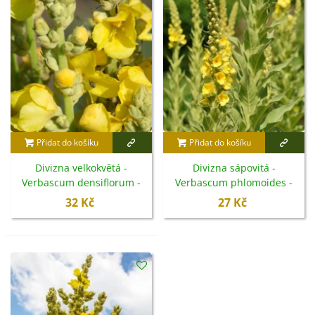
větrem. Rostliny
nejsou náročné na zálivku
. Dobře se
jim bude dařit
v lehčích půdách bohatých na vláhu
,
ale snesou i suché stanoviště.
Přidat do košíku
Přidat do košíku
Divizna velkokvětá -
Divizna sápovitá -
Verbascum densiflorum -
Verbascum phlomoides -
semena - 300 ks
semena - 0,1 g
32 Kč
27 Kč