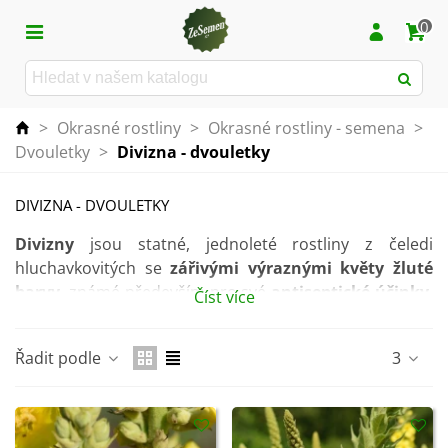
0
>
Okrasné rostliny
>
Okrasné rostliny - semena
>
Dvouletky
>
Divizna - dvouletky
DIVIZNA - DVOULETKY
Divizny
jsou statné, jednoleté rostliny z čeledi
hluchavkovitých se
zářivými výraznými květy žluté
barvy
, známé především pro své
antiseptické účinky
.
Číst více
To jistě mnozí ocení především v chřipkovém
období.
Pozor
ovšem
na semena divizny
, ta jsou velmi
Řadit podle
3
jedovatá.
Jedná se
o poměrně nenáročnou bylinku
. Pro rostliny
je ideální
slunné stanoviště
, které je chráněné před