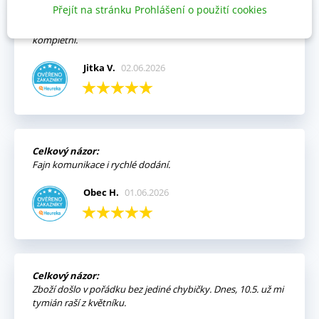
Přejít na stránku Prohlášení o použití cookies
Výhody:
Vždy mi přišla objednávka velmi rychle a v pořádku,
kompletní.
Jitka V.
02.06.2026
Celkový názor:
Fajn komunikace i rychlé dodání.
Obec H.
01.06.2026
Celkový názor:
Zboží došlo v pořádku bez jediné chybičky. Dnes, 10.5. už mi
tymián raší z květníku.