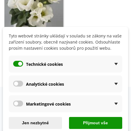
Tyto webové stránky ukládají v souladu se zákony na vaše
zařízení soubory, obecně nazývané cookies. Odsouhlaste
Eustoma Carmen Ivory F1 -
prosím nastavení cookies souborů pro použití webu.
Eustoma grandiflorum -
semena - 12 ks
57 Kč
Technické cookies
Zobrazení 1-3 z 3 položek
Analytické cookies
OVĚŘENO NAŠIMI ZÁKAZNÍKY
Marketingové cookies
Prohlédněte si vybraná hodnocení našich zákazníků.
Jen nezbytné
Přijmout vše