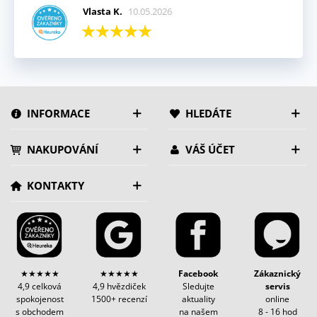
Vlasta K.
10.05.2026
INFORMACE
HLEDÁTE
NAKUPOVÁNÍ
VÁŠ ÚČET
KONTAKTY
★★★★★
★★★★★
Facebook
Zákaznický
4,9 celková
4,9 hvězdiček
Sledujte
servis
spokojenost
1500+ recenzí
aktuality
online
s obchodem
na našem
8 - 16 hod