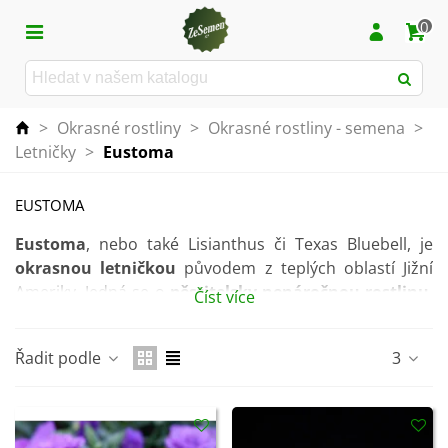
0
>
Okrasné rostliny
>
Okrasné rostliny - semena
>
Letničky
>
Eustoma
EUSTOMA
Eustoma
, nebo také Lisianthus či Texas Bluebell, je
okrasnou letničkou
původem z teplých oblastí Jižní
Ameriky. Jedná se o
pěstitelsky nenáročnou rostlinu
,
Číst více
která se úspěšně přizpůsobila i jiným klimatickým
podmínkám, a tak se s oblibou pěstuje po celém světě.
Řadit podle
3
Pro rostlinu jsou typické
dlouhé
a
robustní stonky
.
Velké květy trubkovitého tvaru
jsou
jednoduché či
dvojité
a dostupné
v široké škále barev
– bílé, růžové,