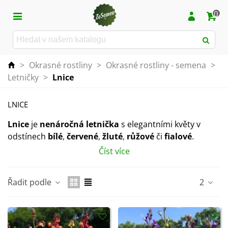
0
>
Okrasné rostliny
>
Okrasné rostliny - semena
>
Letničky
>
Lnice
LNICE
Lnice
je
nenáročná letnička
s elegantními květy v
odstínech
bílé
,
červené
,
žluté
,
růžové
či
fialové
.
Číst více
Skvěle
oživí každý záhon
a potěší i ve váze – její
květy
připomínající hledíky
vydrží dlouho čerstvé.
Řadit podle
2
Daří se jí na
slunných místech
s
dobře propustnou
půdou
a dobře snáší i
sušší podmínky
.