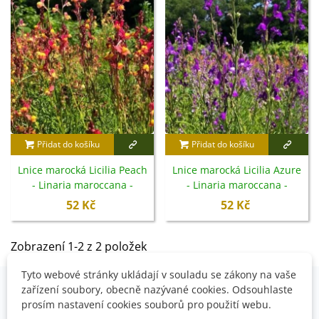
Přidat do košíku
Přidat do košíku
Lnice marocká Licilia Peach
Lnice marocká Licilia Azure
- Linaria maroccana -
- Linaria maroccana -
semena - 30 ks
semena - 100 ks
52 Kč
52 Kč
Zobrazení 1-2 z 2 položek
Tyto webové stránky ukládají v souladu se zákony na vaše
zařízení soubory, obecně nazývané cookies. Odsouhlaste
prosím nastavení cookies souborů pro použití webu.
OVĚŘENO NAŠIMI ZÁKAZNÍKY