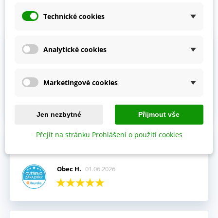
Technické cookies
Prohlédněte si vybraná hodnocení našich zákazníků.
Výhody:
Analytické cookies
Vždy mi přišla objednávka velmi rychle a v pořádku,
kompletní.
Marketingové cookies
Jitka V.
02.06.2026
Jen nezbytné
Přijmout vše
Přejít na stránku Prohlášení o použití cookies
Celkový názor:
Fajn komunikace i rychlé dodání.
Obec H.
01.06.2026