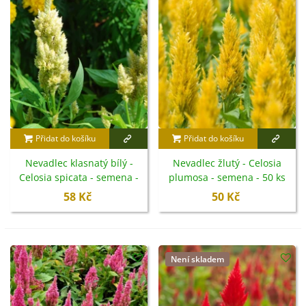
polní pěstování
.
Přidat do košíku
Přidat do košíku
Nevadlec klasnatý bílý -
Nevadlec žlutý - Celosia
Celosia spicata - semena -
plumosa - semena - 50 ks
10 ks
58 Kč
50 Kč
Není skladem