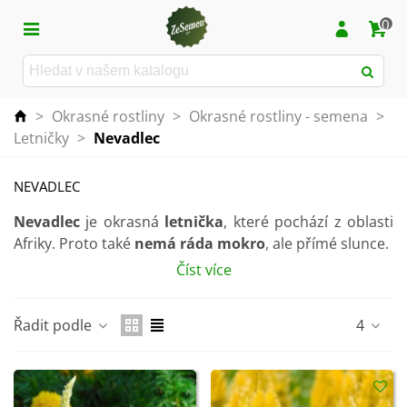
0
>
Okrasné rostliny
>
Okrasné rostliny - semena
>
Letničky
>
Nevadlec
NEVADLEC
Nevadlec
je okrasná
letnička
, které pochází z oblasti
Afriky. Proto také
nemá ráda mokro
, ale přímé slunce.
Číst více
Při správné péči vám bude rostlina kvést
od konce jaro
až do podzimu
.
Řadit podle
4
Nevadlec je též nazývám jako
Celosie
. Existují druhy,
které jsou skutečně velmi
barevné
. Různé barevné
kombinace těchto rostlin oživí každý okrasný záhon.
Některé jiné druhy se hodí
do suchých vazeb
či
pro