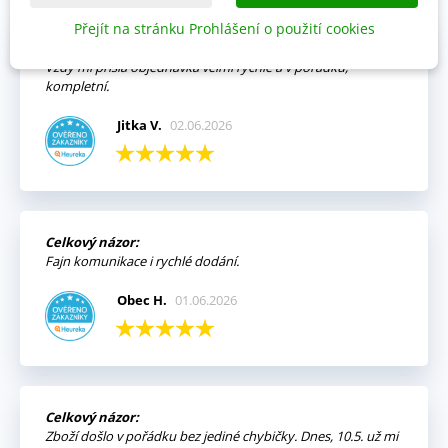
Přejít na stránku Prohlášení o použití cookies
Výhody:
Vždy mi přišla objednávka velmi rychle a v pořádku,
kompletní.
Jitka V.
02.06.2026
Celkový názor:
Fajn komunikace i rychlé dodání.
Obec H.
01.06.2026
Celkový názor:
Zboží došlo v pořádku bez jediné chybičky. Dnes, 10.5. už mi