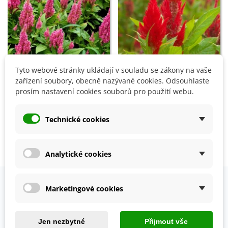
Tyto webové stránky ukládají v souladu se zákony na vaše
Přidat do košíku
zařízení soubory, obecně nazývané cookies. Odsouhlaste
Nevadlec ohnivý - Celosia
prosím nastavení cookies souborů pro použití webu.
plumosa - semena - 50 ks
Nevadlec růžový - Celosia
50 Kč
argentea - semena - 50 ks
Technické cookies
50 Kč
Zobrazení 1-4 z 4 položek
Analytické cookies
Marketingové cookies
OVĚŘENO NAŠIMI ZÁKAZNÍKY
Prohlédněte si vybraná hodnocení našich zákazníků.
Jen nezbytné
Přijmout vše